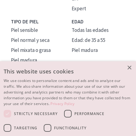
Expert
TIPO DE PIEL
EDAD
Piel sensible
Todas las edades
Piel normal y seca
Edad: de 35 a 55
Piel mixata o grasa
Piel madura
Piel madura
×
Piel expuesta al sol
This website uses cookies
Piel menopáusica
We use cookies to personalize content and ads and to analyze our
traffic. We also share information about your use of our site with our
advertising and analytics partners who may combine it with other
MÁS SOBRE NOSOTROS
information you have provided to them or that they have collected from
your use of their services.
Privacy Policy
INSPIRACIÓN
STRICTLY NECESSARY
PERFORMANCE
CONTACTO
TARGETING
FUNCTIONALITY
© 2023 - 2026 Diadermine
Condiciones
Política de Privacidad