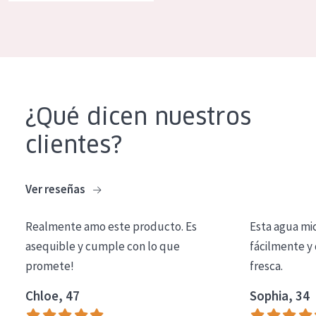
COLECCIÓN
Essentials
Lift+
Expert
¿Qué dicen nuestros
TIPO DE PIEL
clientes?
Piel sensible
Piel normal y seca
Ver reseñas
Piel mixata o grasa
Realmente amo este producto. Es
Esta agua mi
Piel madura
asequible y cumple con lo que
fácilmente y 
promete!
fresca.
Piel expuesta al sol
Piel menopáusica
Chloe, 47
Sophia, 34