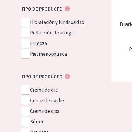
Piel normal y s
German
TIPO DE PRODUCTO
Piel mixata o g
Spanish
Hidratación y luminosidad
Diad
Piel madura
Greek
Reducción de arrugas
Piel expuesta a
Firmeza
Piel menopáus
P
Piel menopáusica
NUESTROS P
TIPO DE PRODUCTO
Crema de día
Crema de noche
Crema de ojos
Sérum