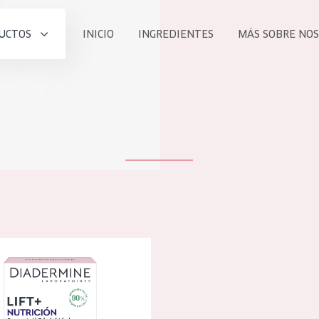
UCTOS
INICIO
INGREDIENTES
MÁS SOBRE NO
todos nues
UCTO
COLECCIÓN
Essentials
he
Lift+
Expert
 lift+ nutrición crema de noche
TODO
EDAD
PROD
Todas las edades