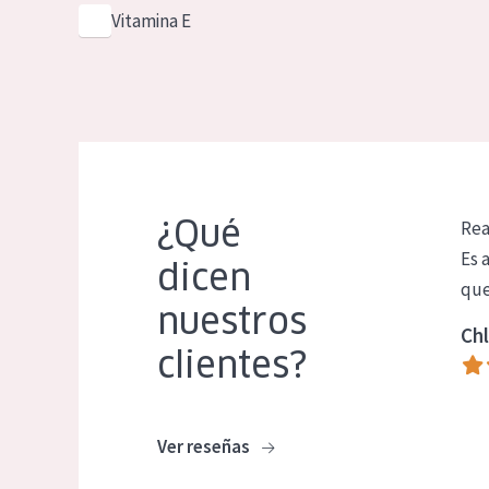
Vitamina E
¿Qué
Rea
Es 
dicen
que
nuestros
Chl
clientes?
Ver reseñas