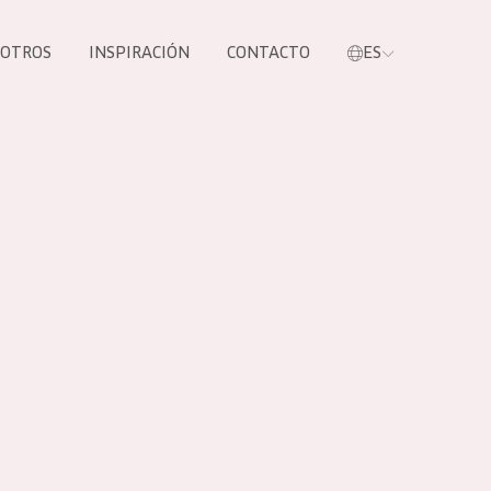
SOTROS
INSPIRACIÓN
CONTACTO
ES
tros productos
S NUESTROS
UCTOS