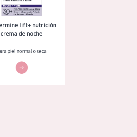
eca
Edad: de 35 a 55
rasa
Piel madura
ermine lift+ nutrición
crema de noche
l sol
ica
ara piel normal o seca
RODUCTOS