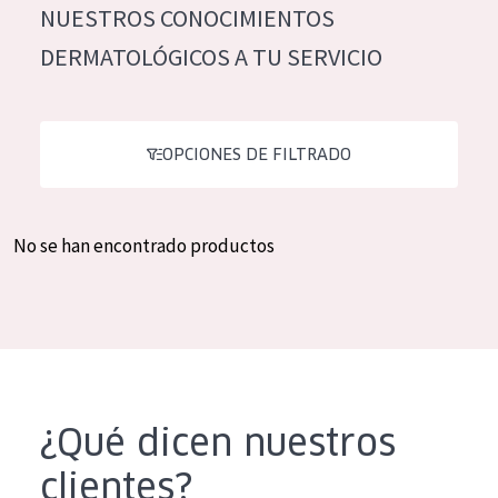
NUESTROS CONOCIMIENTOS
Hidratación y luminosidad
German
DERMATOLÓGICOS A TU SERVICIO
Reducción de arrugas
Spanish
Regeneración
Greek
Firmeza
OPCIONES DE FILTRADO
Piel menopáusica
No se han encontrado productos
TIPO DE PRODUCTO
Crema de día
Crema de noche
Crema de ojos
Sérum
¿Qué dicen nuestros
Limpieza
clientes?