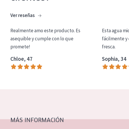
COLECCIÓN
Ver reseñas
Essentials
Lift+
Realmente amo este producto. Es
Esta agua mi
asequible y cumple con lo que
fácilmente y 
Expert
promete!
fresca.
TIPO DE PIEL
Chloe, 47
Sophia, 34
Piel sensible
Piel normal y seca
Piel mixata o grasa
Piel madura
Piel expuesta al sol
Piel menopáusica
MÁS INFORMACIÓN