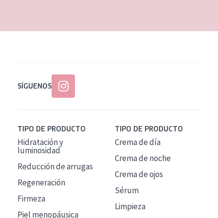
EDAD
Todas las edades
Edad: de 35 a 55
Piel madura
SÍGUENOS
TIPO DE PRODUCTO
TIPO DE PRODUCTO
Hidratación y
Crema de día
luminosidad
Crema de noche
Reducción de arrugas
Crema de ojos
Regeneración
Sérum
Firmeza
Limpieza
Piel menopáusica