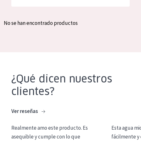
Hidratación y luminosidad
German
Reducción de arrugas
Spanish
No se han encontrado productos
Regeneración
Greek
Firmeza
Piel menopáusica
TIPO DE PRODUCTO
¿Qué dicen nuestros
Crema de día
clientes?
Crema de noche
Crema de ojos
Ver reseñas
Sérum
Realmente amo este producto. Es
Esta agua mi
Limpieza
asequible y cumple con lo que
fácilmente y 