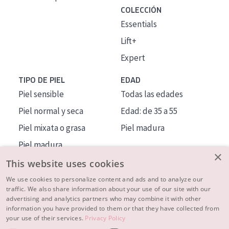
COLECCIÓN
Essentials
Lift+
Expert
TIPO DE PIEL
EDAD
Piel sensible
Todas las edades
Piel normal y seca
Edad: de 35 a 55
Piel mixata o grasa
Piel madura
Piel madura
×
Piel expuesta al sol
This website uses cookies
Piel menopáusica
We use cookies to personalize content and ads and to analyze our
traffic. We also share information about your use of our site with our
advertising and analytics partners who may combine it with other
MÁS SOBRE NOSOTROS
information you have provided to them or that they have collected from
your use of their services.
Privacy Policy
INSPIRACIÓN