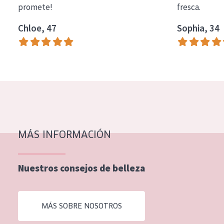
promete!
fresca.
COLECCIÓN
Chloe, 47
Sophia, 34
Essentials
Lift+
Expert
TIPO DE PIEL
Piel sensible
Piel normal y seca
MÁS INFORMACIÓN
Piel mixata o grasa
Nuestros consejos de belleza
Piel madura
Piel expuesta al sol
MÁS SOBRE NOSOTROS
Piel menopáusica