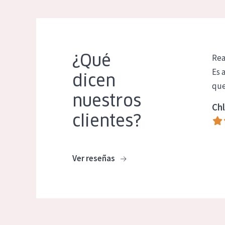
¿Qué
Rea
Es 
dicen
que
nuestros
Chl
clientes?
Ver reseñas