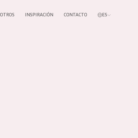
SOTROS
INSPIRACIÓN
CONTACTO
ES
tros productos
S NUESTROS
UCTOS