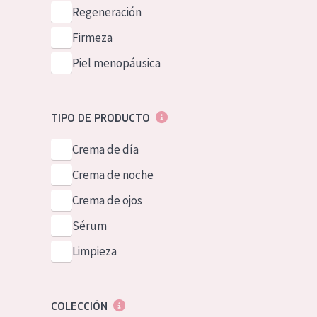
Piel normal y s
Regeneración
German
Piel mixata o g
Firmeza
Spanish
Piel madura
Piel menopáusica
Greek
Piel expuesta a
Piel menopáus
TIPO DE PRODUCTO
Crema de día
NUESTROS P
Crema de noche
Crema de ojos
Sérum
Limpieza
COLECCIÓN