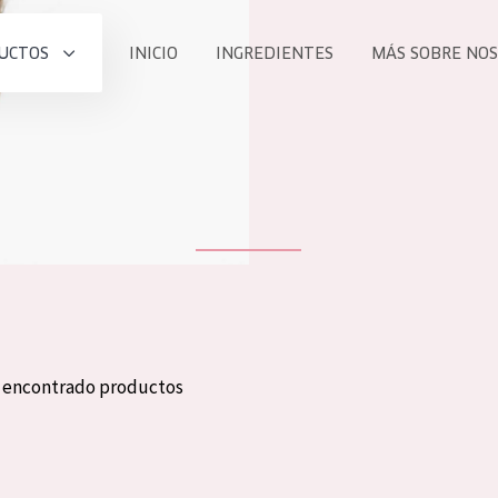
UCTOS
INICIO
INGREDIENTES
MÁS SOBRE NO
todos nues
UCTO
COLECCIÓN
Essentials
he
Lift+
Expert
n encontrado productos
TODO
EDAD
PROD
Todas las edades