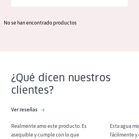
Hidratación y luminosidad
German
Reducción de arrugas
Spanish
No se han encontrado productos
Regeneración
Greek
Firmeza
Piel menopáusica
TIPO DE PRODUCTO
¿Qué dicen nuestros
Crema de día
clientes?
Crema de noche
Crema de ojos
Ver reseñas
Sérum
Realmente amo este producto. Es
Esta agua mi
Limpieza
asequible y cumple con lo que
fácilmente y 