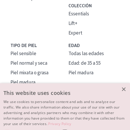
COLECCIÓN
Essentials
Lift+
Expert
TIPO DE PIEL
EDAD
Piel sensible
Todas las edades
Piel normal y seca
Edad: de 35 a 55
Piel mixata o grasa
Piel madura
Piel madura
×
Piel expuesta al sol
This website uses cookies
Piel menopáusica
We use cookies to personalize content and ads and to analyze our
traffic. We also share information about your use of our site with our
advertising and analytics partners who may combine it with other
MÁS SOBRE NOSOTROS
information you have provided to them or that they have collected from
your use of their services.
Privacy Policy
INSPIRACIÓN