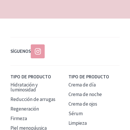
EDAD
Todas las edades
Edad: de 35 a 55
Piel madura
SÍGUENOS
TIPO DE PRODUCTO
TIPO DE PRODUCTO
Hidratación y
Crema de día
luminosidad
Crema de noche
Reducción de arrugas
Crema de ojos
Regeneración
Sérum
Firmeza
Limpieza
Piel menopáusica