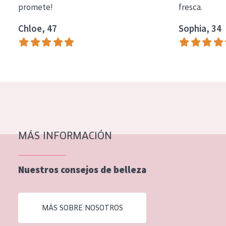
promete!
fresca.
COLECCIÓN
Chloe, 47
Sophia, 34
Essentials
Lift+
Expert
TIPO DE PIEL
Piel sensible
Piel normal y seca
MÁS INFORMACIÓN
Piel mixata o grasa
Nuestros consejos de belleza
Piel madura
Piel expuesta al sol
MÁS SOBRE NOSOTROS
Piel menopáusica