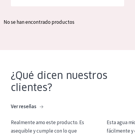
Hidratación y luminosidad
German
Reducción de arrugas
Spanish
No se han encontrado productos
Regeneración
Greek
Firmeza
Piel menopáusica
TIPO DE PRODUCTO
¿Qué dicen nuestros
Crema de día
clientes?
Crema de noche
Crema de ojos
Ver reseñas
Sérum
Realmente amo este producto. Es
Esta agua mi
Limpieza
asequible y cumple con lo que
fácilmente y 