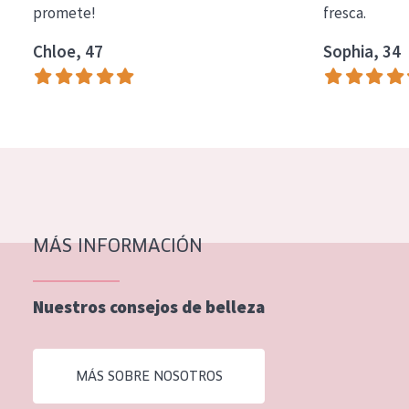
promete!
fresca.
COLECCIÓN
Chloe, 47
Sophia, 34
Essentials
Lift+
Expert
TIPO DE PIEL
Piel sensible
Piel normal y seca
MÁS INFORMACIÓN
Piel mixata o grasa
Nuestros consejos de belleza
Piel madura
Piel expuesta al sol
MÁS SOBRE NOSOTROS
Piel menopáusica