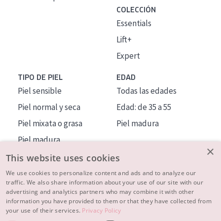
COLECCIÓN
Essentials
Lift+
Expert
TIPO DE PIEL
EDAD
Piel sensible
Todas las edades
Piel normal y seca
Edad: de 35 a 55
Piel mixata o grasa
Piel madura
Piel madura
×
Piel expuesta al sol
This website uses cookies
Piel menopáusica
We use cookies to personalize content and ads and to analyze our
traffic. We also share information about your use of our site with our
advertising and analytics partners who may combine it with other
MÁS SOBRE NOSOTROS
information you have provided to them or that they have collected from
your use of their services.
Privacy Policy
INSPIRACIÓN