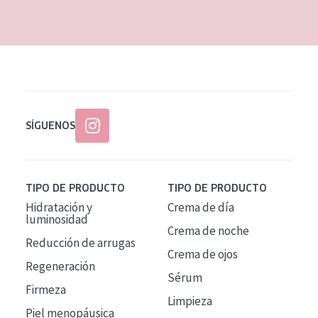
EDAD
Todas las edades
Edad: de 35 a 55
Piel madura
SÍGUENOS
TIPO DE PRODUCTO
TIPO DE PRODUCTO
Hidratación y
Crema de día
luminosidad
Crema de noche
Reducción de arrugas
Crema de ojos
Regeneración
Sérum
Firmeza
Limpieza
Piel menopáusica