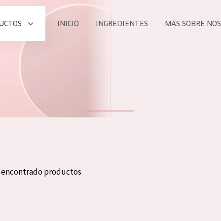
UCTOS
INICIO
INGREDIENTES
MÁS SOBRE NO
todos nues
UCTO
COLECCIÓN
Essentials
he
Lift+
Expert
n encontrado productos
TODO
EDAD
PROD
Todas las edades