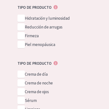
Piel normal y s
German
TIPO DE PRODUCTO
Piel mixata o g
Spanish
Hidratación y luminosidad
Piel madura
Greek
Reducción de arrugas
Piel expuesta a
Firmeza
Piel menopáus
Piel menopáusica
NUESTROS P
TIPO DE PRODUCTO
Crema de día
Crema de noche
Crema de ojos
Sérum