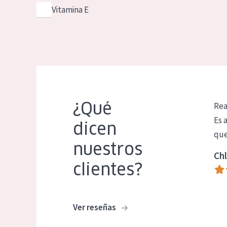
Vitamina E
¿Qué
Rea
Es 
dicen
que
nuestros
Chl
clientes?
Ver reseñas