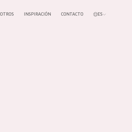
SOTROS
INSPIRACIÓN
CONTACTO
ES
tros productos
S NUESTROS
UCTOS