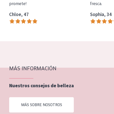
promete!
fresca.
COLECCIÓN
Chloe, 47
Sophia, 34
Essentials
Lift+
Expert
TIPO DE PIEL
Piel sensible
Piel normal y seca
MÁS INFORMACIÓN
Piel mixata o grasa
Nuestros consejos de belleza
Piel madura
Piel expuesta al sol
MÁS SOBRE NOSOTROS
Piel menopáusica