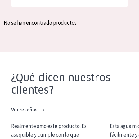
Hidratación y luminosidad
German
Reducción de arrugas
Spanish
No se han encontrado productos
Regeneración
Greek
Firmeza
Piel menopáusica
TIPO DE PRODUCTO
¿Qué dicen nuestros
Crema de día
clientes?
Crema de noche
Crema de ojos
Ver reseñas
Sérum
Realmente amo este producto. Es
Esta agua mi
Limpieza
asequible y cumple con lo que
fácilmente y 