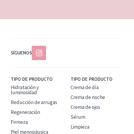
EDAD
Todas las edades
Edad: de 35 a 55
Piel madura
SÍGUENOS
TIPO DE PRODUCTO
TIPO DE PRODUCTO
Hidratación y
Crema de día
luminosidad
Crema de noche
Reducción de arrugas
Crema de ojos
Regeneración
Sérum
Firmeza
Limpieza
Piel menopáusica