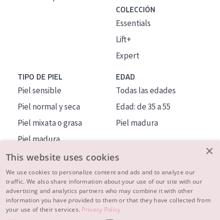
COLECCIÓN
Essentials
Lift+
Expert
TIPO DE PIEL
EDAD
Piel sensible
Todas las edades
Piel normal y seca
Edad: de 35 a 55
Piel mixata o grasa
Piel madura
Piel madura
×
Piel expuesta al sol
This website uses cookies
Piel menopáusica
We use cookies to personalize content and ads and to analyze our
traffic. We also share information about your use of our site with our
advertising and analytics partners who may combine it with other
MÁS SOBRE NOSOTROS
information you have provided to them or that they have collected from
your use of their services.
Privacy Policy
INSPIRACIÓN