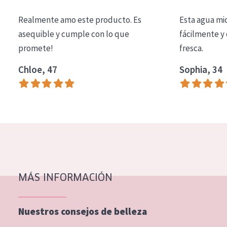
COLECCIÓN
Realmente amo este producto. Es
Esta agua mi
Essentials
asequible y cumple con lo que
fácilmente y 
promete!
fresca.
Lift+
Expert
Chloe, 47
Sophia, 34
TIPO DE PIEL
Piel sensible
Piel normal y seca
Piel mixata o grasa
Piel madura
MÁS INFORMACIÓN
Piel expuesta al sol
Piel menopáusica
Nuestros consejos de belleza