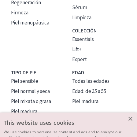
Regeneración
Sérum
Firmeza
Limpieza
Piel menopáusica
COLECCIÓN
Essentials
Lift+
Expert
TIPO DE PIEL
EDAD
Piel sensible
Todas las edades
Piel normal y seca
Edad: de 35 a 55
Piel mixata o grasa
Piel madura
Piel madura
×
Piel expuesta al sol
This website uses cookies
Piel menopáusica
We use cookies to personalize content and ads and to analyze our