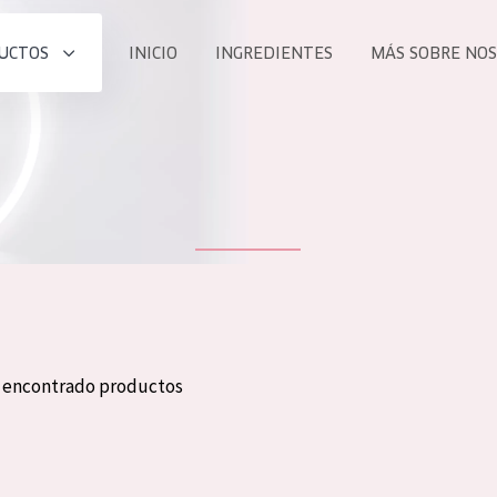
UCTOS
INICIO
INGREDIENTES
MÁS SOBRE NO
todos nues
UCTO
COLECCIÓN
Essentials
he
Lift+
Expert
n encontrado productos
TODO
EDAD
PROD
Todas las edades