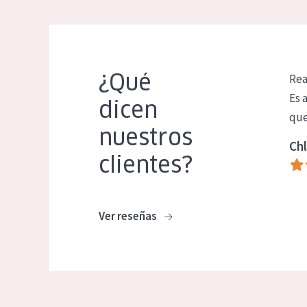
¿Qué
Rea
Es 
dicen
que
nuestros
Chl
clientes?
Ver reseñas