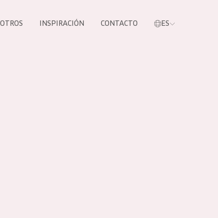
SOTROS
INSPIRACIÓN
CONTACTO
ES
tros productos
S NUESTROS
UCTOS