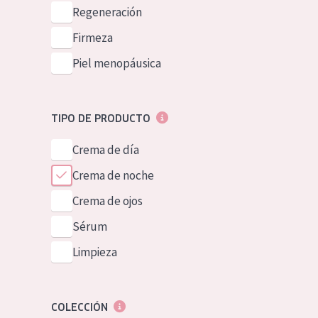
Piel normal y s
Regeneración
German
Piel mixata o g
Firmeza
Spanish
Piel madura
Piel menopáusica
Greek
Piel expuesta a
Piel menopáus
TIPO DE PRODUCTO
Crema de día
NUESTROS P
Crema de noche
Crema de ojos
Sérum
Limpieza
COLECCIÓN