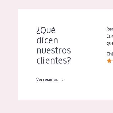
¿Qué
Rea
Es 
dicen
que
nuestros
Chl
clientes?
Ver reseñas