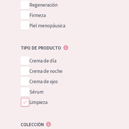
Piel normal y s
Regeneración
German
Piel mixata o g
Firmeza
Spanish
Piel madura
Piel menopáusica
Greek
Piel expuesta a
Piel menopáus
TIPO DE PRODUCTO
Crema de día
NUESTROS P
Crema de noche
Crema de ojos
Sérum
Limpieza
COLECCIÓN