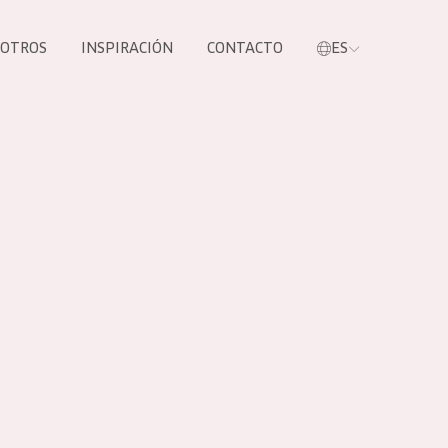
SOTROS
INSPIRACIÓN
CONTACTO
ES
tros productos
S NUESTROS
UCTOS