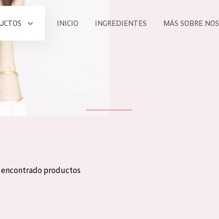
UCTOS
INICIO
INGREDIENTES
MÁS SOBRE NO
todos nues
UCTO
COLECCIÓN
Essentials
he
Lift+
Expert
n encontrado productos
TODO
EDAD
PROD
Todas las edades