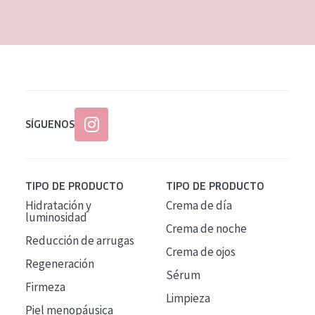
EDAD
Todas las edades
Edad: de 35 a 55
Piel madura
SÍGUENOS
TIPO DE PRODUCTO
TIPO DE PRODUCTO
Hidratación y
Crema de día
luminosidad
Crema de noche
Reducción de arrugas
Crema de ojos
Regeneración
Sérum
Firmeza
Limpieza
Piel menopáusica