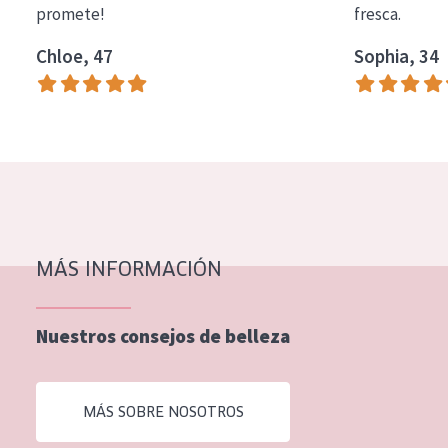
promete!
fresca.
COLECCIÓN
Chloe, 47
Sophia, 34
Essentials
Lift+
Expert
TIPO DE PIEL
Piel sensible
Piel normal y seca
MÁS INFORMACIÓN
Piel mixata o grasa
Nuestros consejos de belleza
Piel madura
Piel expuesta al sol
MÁS SOBRE NOSOTROS
Piel menopáusica