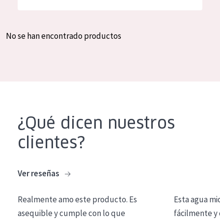
Hidratación y luminosidad
German
Reducción de arrugas
Spanish
No se han encontrado productos
Regeneración
Greek
Firmeza
Piel menopáusica
TIPO DE PRODUCTO
¿Qué dicen nuestros
Crema de día
clientes?
Crema de noche
Crema de ojos
Ver reseñas
Sérum
Realmente amo este producto. Es
Esta agua mi
Limpieza
asequible y cumple con lo que
fácilmente y 