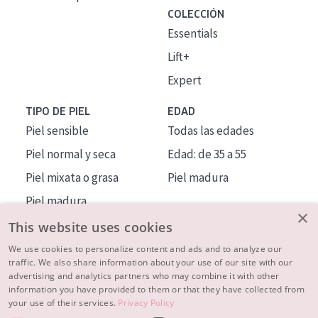
COLECCIÓN
Essentials
Lift+
Expert
TIPO DE PIEL
EDAD
Piel sensible
Todas las edades
Piel normal y seca
Edad: de 35 a 55
Piel mixata o grasa
Piel madura
Piel madura
×
Piel expuesta al sol
This website uses cookies
Piel menopáusica
We use cookies to personalize content and ads and to analyze our
traffic. We also share information about your use of our site with our
advertising and analytics partners who may combine it with other
MÁS SOBRE NOSOTROS
information you have provided to them or that they have collected from
your use of their services.
Privacy Policy
INSPIRACIÓN