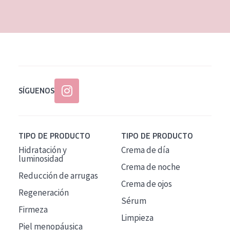
EDAD
Todas las edades
Edad: de 35 a 55
Piel madura
SÍGUENOS
TIPO DE PRODUCTO
TIPO DE PRODUCTO
Hidratación y
Crema de día
luminosidad
Crema de noche
Reducción de arrugas
Crema de ojos
Regeneración
Sérum
Firmeza
Limpieza
Piel menopáusica