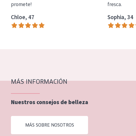
promete!
fresca.
COLECCIÓN
Chloe, 47
Sophia, 34
Essentials
Lift+
Expert
TIPO DE PIEL
Piel sensible
Piel normal y seca
MÁS INFORMACIÓN
Piel mixata o grasa
Nuestros consejos de belleza
Piel madura
Piel expuesta al sol
MÁS SOBRE NOSOTROS
Piel menopáusica