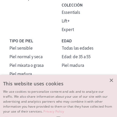
COLECCIÓN
Essentials
Lift+
Expert
TIPO DE PIEL
EDAD
Piel sensible
Todas las edades
Piel normal y seca
Edad: de 35 a 55
Piel mixata o grasa
Piel madura
Piel madura
×
Piel expuesta al sol
This website uses cookies
Piel menopáusica
We use cookies to personalize content and ads and to analyze our
traffic. We also share information about your use of our site with our
advertising and analytics partners who may combine it with other
MÁS SOBRE NOSOTROS
information you have provided to them or that they have collected from
your use of their services.
Privacy Policy
INSPIRACIÓN