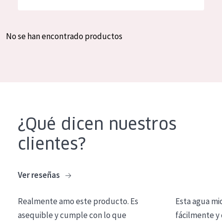
Hidratación y luminosidad
German
Reducción de arrugas
Spanish
No se han encontrado productos
Regeneración
Greek
Firmeza
Piel menopáusica
TIPO DE PRODUCTO
¿Qué dicen nuestros
Crema de día
clientes?
Crema de noche
Crema de ojos
Ver reseñas
Sérum
Realmente amo este producto. Es
Esta agua mi
Limpieza
asequible y cumple con lo que
fácilmente y 