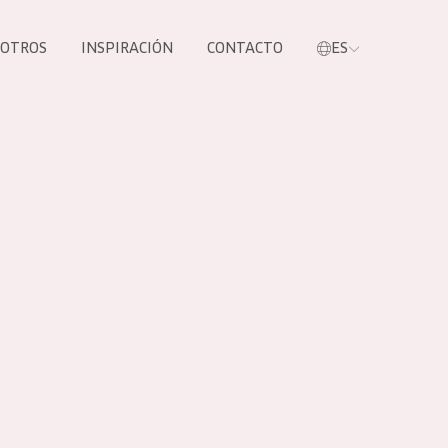
SOTROS
INSPIRACIÓN
CONTACTO
ES
tros productos
S NUESTROS
UCTOS