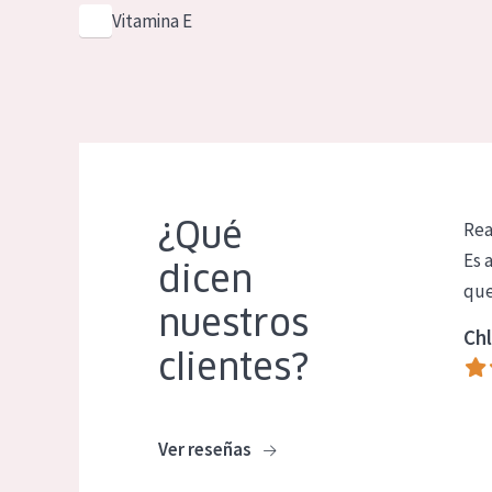
Vitamina E
¿Qué
Rea
Es 
dicen
que
nuestros
Chl
clientes?
Ver reseñas