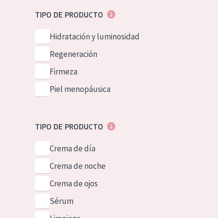
Piel normal y s
German
TIPO DE PRODUCTO
Piel mixata o g
Spanish
Hidratación y luminosidad
Piel madura
Greek
Regeneración
Piel expuesta a
Firmeza
Piel menopáus
Piel menopáusica
NUESTROS P
TIPO DE PRODUCTO
Crema de día
Crema de noche
Crema de ojos
Sérum