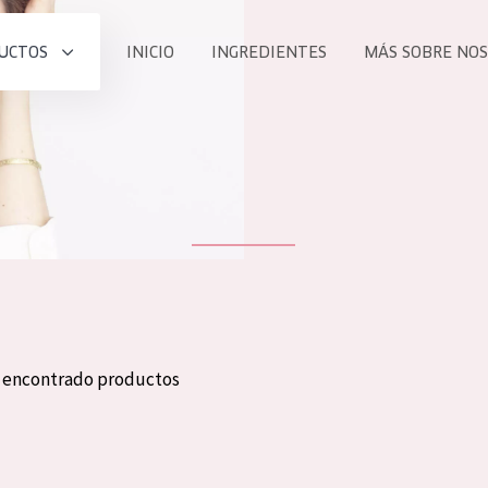
UCTOS
INICIO
INGREDIENTES
MÁS SOBRE NO
todos nues
UCTO
COLECCIÓN
Essentials
he
Lift+
Expert
n encontrado productos
TODO
EDAD
PROD
Todas las edades