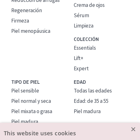
Reducción de arrugas
Crema de ojos
Regeneración
Sérum
Firmeza
Limpieza
Piel menopáusica
COLECCIÓN
Essentials
Lift+
Expert
TIPO DE PIEL
EDAD
Piel sensible
Todas las edades
Piel normal y seca
Edad: de 35 a 55
Piel mixata o grasa
Piel madura
Piel madura
×
Piel expuesta al sol
This website uses cookies