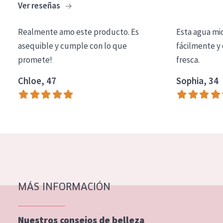
Ver reseñas
COLECCIÓN
Essentials
Realmente amo este producto. Es
Esta agua mi
asequible y cumple con lo que
fácilmente y 
Lift+
promete!
fresca.
Expert
Chloe, 47
Sophia, 34
TIPO DE PIEL
Piel sensible
Piel normal y seca
Piel mixata o grasa
Piel madura
MÁS INFORMACIÓN
Piel expuesta al sol
Piel menopáusica
Nuestros consejos de belleza