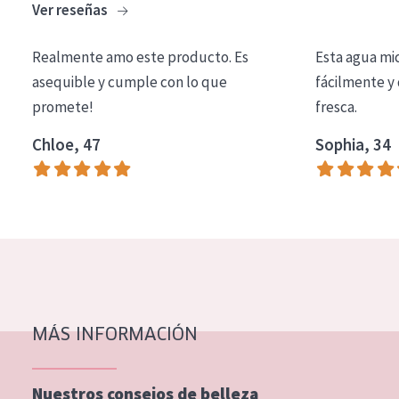
Ver reseñas
COLECCIÓN
Essentials
Realmente amo este producto. Es
Esta agua mi
asequible y cumple con lo que
fácilmente y 
Lift+
promete!
fresca.
Expert
Chloe, 47
Sophia, 34
TIPO DE PIEL
Piel sensible
Piel normal y seca
Piel mixata o grasa
Piel madura
MÁS INFORMACIÓN
Piel expuesta al sol
Piel menopáusica
Nuestros consejos de belleza