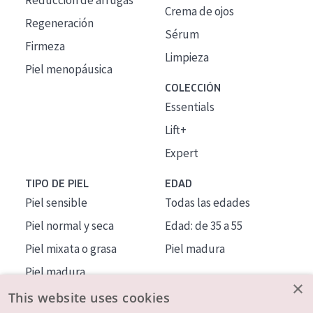
Reducción de arrugas
Crema de ojos
Regeneración
Sérum
Firmeza
Limpieza
Piel menopáusica
COLECCIÓN
Essentials
Lift+
Expert
TIPO DE PIEL
EDAD
Piel sensible
Todas las edades
Piel normal y seca
Edad: de 35 a 55
Piel mixata o grasa
Piel madura
Piel madura
×
Piel expuesta al sol
This website uses cookies