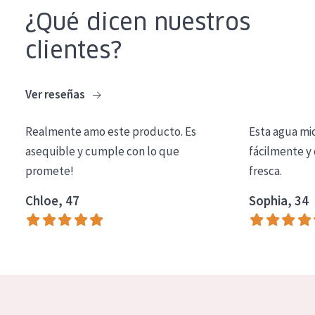
COLECCIÓN
¿Qué dicen nuestros
Essentials
clientes?
Lift+
Ver reseñas
Expert
Realmente amo este producto. Es
Esta agua mi
TIPO DE PIEL
asequible y cumple con lo que
fácilmente y 
Piel sensible
promete!
fresca.
Piel normal y seca
Chloe, 47
Sophia, 34
Piel mixata o grasa
Piel madura
Piel expuesta al sol
Piel menopáusica