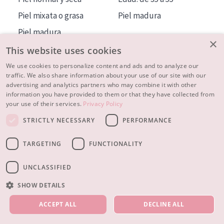
Piel mixata o grasa
Piel madura
Piel madura
×
Piel expuesta al sol
This website uses cookies
Piel menopáusica
We use cookies to personalize content and ads and to analyze our
traffic. We also share information about your use of our site with our
advertising and analytics partners who may combine it with other
MÁS SOBRE NOSOTROS
information you have provided to them or that they have collected from
your use of their services.
Privacy Policy
INSPIRACIÓN
STRICTLY NECESSARY
PERFORMANCE
CONTACTO
TARGETING
FUNCTIONALITY
© 2023 - 2026 Diadermine
Condiciones
Política de Privacidad
contacto
CONFIGURACIÓN DE COOKIES
UNCLASSIFIED
SHOW DETAILS
NUESTROS PRODUCTOS
ACCEPT ALL
DECLINE ALL