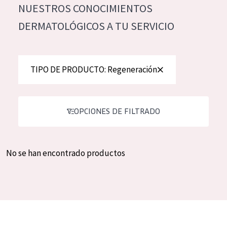
NUESTROS CONOCIMIENTOS
Hidratación y luminosidad
German
DERMATOLÓGICOS A TU SERVICIO
Reducción de arrugas
Spanish
Regeneración
Greek
Firmeza
TIPO DE PRODUCTO: Regeneración
Piel menopáusica
OPCIONES DE FILTRADO
TIPO DE PRODUCTO
Crema de día
No se han encontrado productos
Crema de noche
Crema de ojos
Sérum
Limpieza