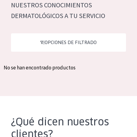
NUESTROS CONOCIMIENTOS
Hidratación y luminosidad
German
DERMATOLÓGICOS A TU SERVICIO
Reducción de arrugas
Spanish
Regeneración
Greek
Firmeza
OPCIONES DE FILTRADO
Piel menopáusica
No se han encontrado productos
TIPO DE PRODUCTO
Crema de día
Crema de noche
Crema de ojos
Sérum
¿Qué dicen nuestros
Limpieza
clientes?