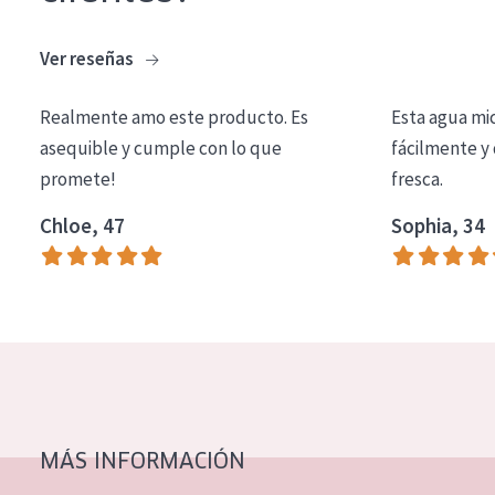
COLECCIÓN
Ver reseñas
Essentials
Lift+
Realmente amo este producto. Es
Esta agua mi
asequible y cumple con lo que
fácilmente y 
Expert
promete!
fresca.
TIPO DE PIEL
Chloe, 47
Sophia, 34
Piel sensible
Piel normal y seca
Piel mixata o grasa
Piel madura
Piel expuesta al sol
Piel menopáusica
MÁS INFORMACIÓN