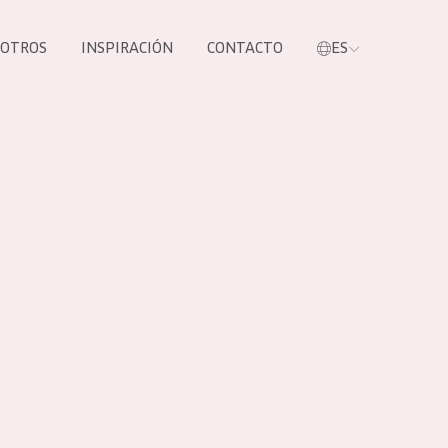
SOTROS
INSPIRACIÓN
CONTACTO
ES
tros productos
S NUESTROS
UCTOS