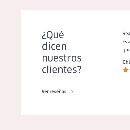
¿Qué
Rea
Es 
dicen
que
nuestros
Chl
clientes?
Ver reseñas