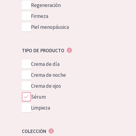
Piel normal y s
Regeneración
German
Piel mixata o g
Firmeza
Spanish
Piel madura
Piel menopáusica
Greek
Piel expuesta a
Piel menopáus
TIPO DE PRODUCTO
Crema de día
NUESTROS P
Crema de noche
Crema de ojos
Sérum
Limpieza
COLECCIÓN