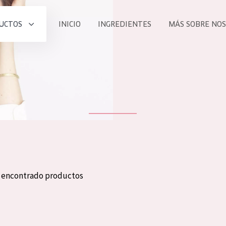
UCTOS
INICIO
INGREDIENTES
MÁS SOBRE NO
todos nues
UCTO
COLECCIÓN
Essentials
he
Lift+
Expert
n encontrado productos
TODO
EDAD
PROD
Todas las edades