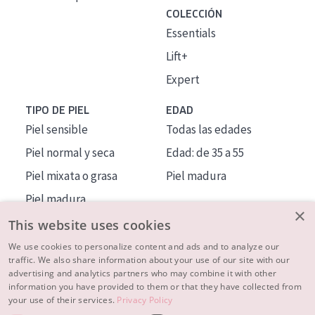
COLECCIÓN
Essentials
Lift+
Expert
TIPO DE PIEL
EDAD
Piel sensible
Todas las edades
Piel normal y seca
Edad: de 35 a 55
Piel mixata o grasa
Piel madura
Piel madura
×
Piel expuesta al sol
This website uses cookies
Piel menopáusica
We use cookies to personalize content and ads and to analyze our
traffic. We also share information about your use of our site with our
advertising and analytics partners who may combine it with other
MÁS SOBRE NOSOTROS
information you have provided to them or that they have collected from
your use of their services.
Privacy Policy
INSPIRACIÓN