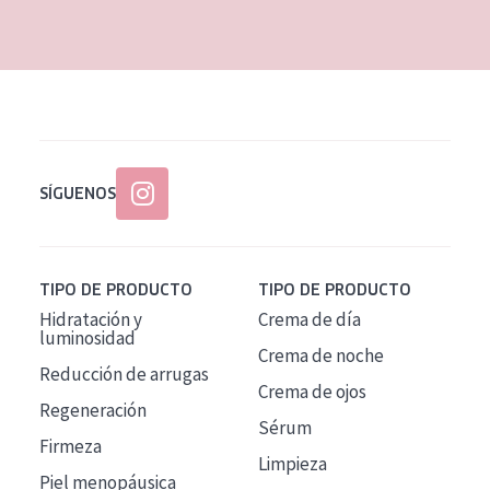
EDAD
Todas las edades
Edad: de 35 a 55
Piel madura
SÍGUENOS
TIPO DE PRODUCTO
TIPO DE PRODUCTO
Hidratación y
Crema de día
luminosidad
Crema de noche
Reducción de arrugas
Crema de ojos
Regeneración
Sérum
Firmeza
Limpieza
Piel menopáusica