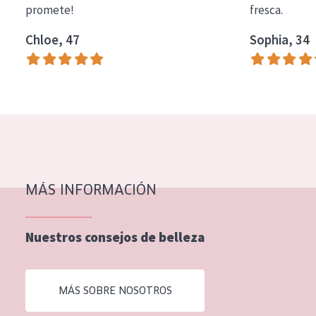
promete!
fresca.
COLECCIÓN
Chloe, 47
Sophia, 34
Essentials
Lift+
Expert
TIPO DE PIEL
Piel sensible
Piel normal y seca
MÁS INFORMACIÓN
Piel mixata o grasa
Nuestros consejos de belleza
Piel madura
Piel expuesta al sol
MÁS SOBRE NOSOTROS
Piel menopáusica