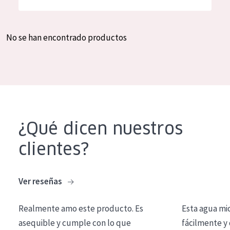
Hidratación y luminosidad
German
Reducción de arrugas
Spanish
No se han encontrado productos
Regeneración
Greek
Firmeza
Piel menopáusica
TIPO DE PRODUCTO
¿Qué dicen nuestros
Crema de día
clientes?
Crema de noche
Crema de ojos
Ver reseñas
Sérum
Realmente amo este producto. Es
Esta agua mi
Limpieza
asequible y cumple con lo que
fácilmente y 