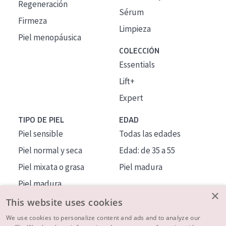
Regeneración
Sérum
Firmeza
Limpieza
Piel menopáusica
COLECCIÓN
Essentials
Lift+
Expert
TIPO DE PIEL
EDAD
Piel sensible
Todas las edades
Piel normal y seca
Edad: de 35 a 55
Piel mixata o grasa
Piel madura
Piel madura
×
Piel expuesta al sol
This website uses cookies
Piel menopáusica
We use cookies to personalize content and ads and to analyze our