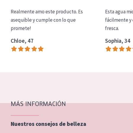
COLECCIÓN
Realmente amo este producto. Es
Esta agua mi
Essentials
asequible y cumple con lo que
fácilmente y 
promete!
fresca.
Lift+
Expert
Chloe, 47
Sophia, 34
TIPO DE PIEL
Piel sensible
Piel normal y seca
Piel mixata o grasa
Piel madura
MÁS INFORMACIÓN
Piel expuesta al sol
Piel menopáusica
Nuestros consejos de belleza