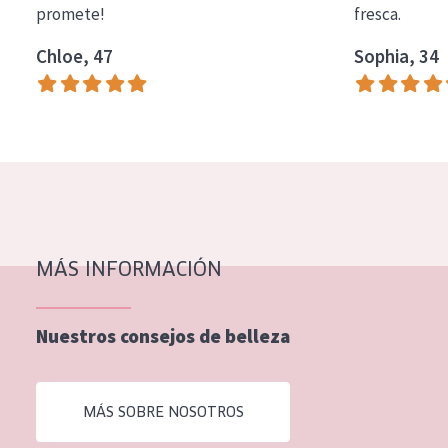
promete!
fresca.
COLECCIÓN
Chloe, 47
Sophia, 34
Essentials
Lift+
Expert
TIPO DE PIEL
Piel sensible
Piel normal y seca
MÁS INFORMACIÓN
Piel mixata o grasa
Nuestros consejos de belleza
Piel madura
Piel expuesta al sol
MÁS SOBRE NOSOTROS
Piel menopáusica