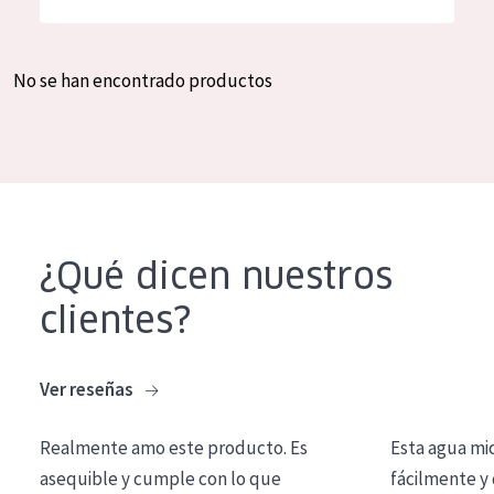
Hidratación y luminosidad
German
Reducción de arrugas
Spanish
No se han encontrado productos
Regeneración
Greek
Firmeza
Piel menopáusica
TIPO DE PRODUCTO
¿Qué dicen nuestros
Crema de día
clientes?
Crema de noche
Crema de ojos
Ver reseñas
Sérum
Realmente amo este producto. Es
Esta agua mi
Limpieza
asequible y cumple con lo que
fácilmente y 