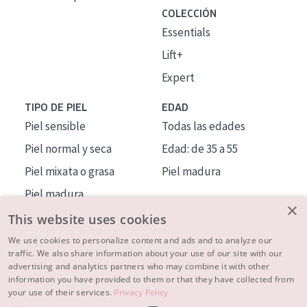
COLECCIÓN
Essentials
Lift+
Expert
TIPO DE PIEL
EDAD
Piel sensible
Todas las edades
Piel normal y seca
Edad: de 35 a 55
Piel mixata o grasa
Piel madura
Piel madura
×
Piel expuesta al sol
This website uses cookies
Piel menopáusica
We use cookies to personalize content and ads and to analyze our
traffic. We also share information about your use of our site with our
advertising and analytics partners who may combine it with other
MÁS SOBRE NOSOTROS
information you have provided to them or that they have collected from
your use of their services.
Privacy Policy
INSPIRACIÓN