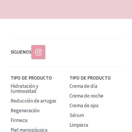
EDAD
Todas las edades
Edad: de 35 a 55
Piel madura
SÍGUENOS
TIPO DE PRODUCTO
TIPO DE PRODUCTO
Hidratación y
Crema de día
luminosidad
Crema de noche
Reducción de arrugas
Crema de ojos
Regeneración
Sérum
Firmeza
Limpieza
Piel menopáusica