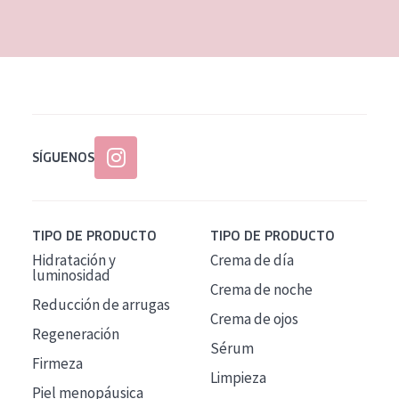
EDAD
Todas las edades
Edad: de 35 a 55
Piel madura
SÍGUENOS
TIPO DE PRODUCTO
TIPO DE PRODUCTO
Hidratación y
Crema de día
luminosidad
Crema de noche
Reducción de arrugas
Crema de ojos
Regeneración
Sérum
Firmeza
Limpieza
Piel menopáusica