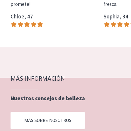
promete!
fresca.
COLECCIÓN
Chloe, 47
Sophia, 34
Essentials
Lift+
Expert
TIPO DE PIEL
Piel sensible
Piel normal y seca
MÁS INFORMACIÓN
Piel mixata o grasa
Nuestros consejos de belleza
Piel madura
Piel expuesta al sol
MÁS SOBRE NOSOTROS
Piel menopáusica