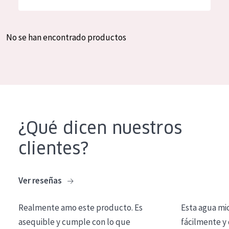
Hidratación y luminosidad
German
Reducción de arrugas
Spanish
No se han encontrado productos
Regeneración
Greek
Firmeza
Piel menopáusica
TIPO DE PRODUCTO
¿Qué dicen nuestros
Crema de día
clientes?
Crema de noche
Crema de ojos
Ver reseñas
Sérum
Realmente amo este producto. Es
Esta agua mi
Limpieza
asequible y cumple con lo que
fácilmente y 