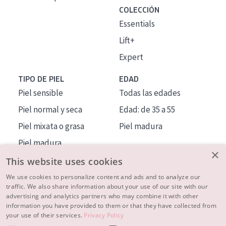
COLECCIÓN
Essentials
Lift+
Expert
TIPO DE PIEL
EDAD
Piel sensible
Todas las edades
Piel normal y seca
Edad: de 35 a 55
Piel mixata o grasa
Piel madura
Piel madura
×
Piel expuesta al sol
This website uses cookies
Piel menopáusica
We use cookies to personalize content and ads and to analyze our
traffic. We also share information about your use of our site with our
advertising and analytics partners who may combine it with other
MÁS SOBRE NOSOTROS
information you have provided to them or that they have collected from
your use of their services.
Privacy Policy
INSPIRACIÓN