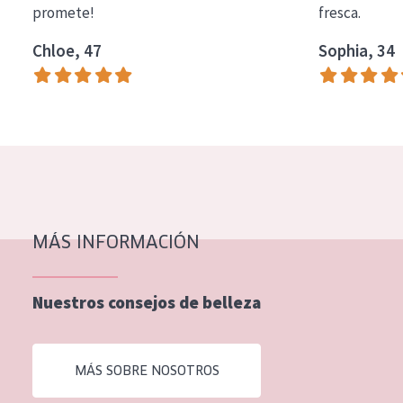
promete!
fresca.
COLECCIÓN
Chloe, 47
Sophia, 34
Essentials
Lift+
Expert
TIPO DE PIEL
Piel sensible
Piel normal y seca
MÁS INFORMACIÓN
Piel mixata o grasa
Nuestros consejos de belleza
Piel madura
Piel expuesta al sol
MÁS SOBRE NOSOTROS
Piel menopáusica