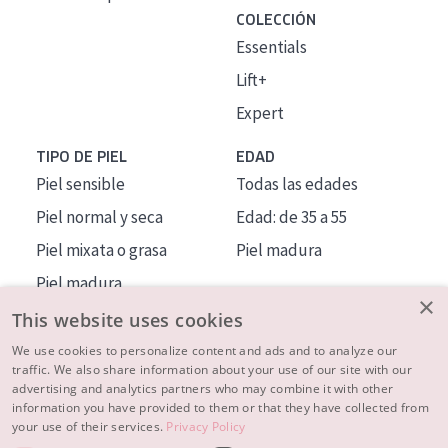
COLECCIÓN
Essentials
Lift+
Expert
TIPO DE PIEL
EDAD
Piel sensible
Todas las edades
Piel normal y seca
Edad: de 35 a 55
Piel mixata o grasa
Piel madura
Piel madura
×
Piel expuesta al sol
This website uses cookies
Piel menopáusica
We use cookies to personalize content and ads and to analyze our
traffic. We also share information about your use of our site with our
advertising and analytics partners who may combine it with other
MÁS SOBRE NOSOTROS
information you have provided to them or that they have collected from
your use of their services.
Privacy Policy
INSPIRACIÓN