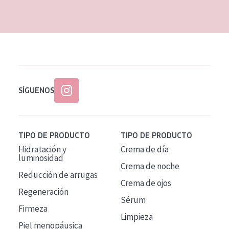
EDAD
Todas las edades
Edad: de 35 a 55
Piel madura
SÍGUENOS
TIPO DE PRODUCTO
TIPO DE PRODUCTO
Hidratación y
Crema de día
luminosidad
Crema de noche
Reducción de arrugas
Crema de ojos
Regeneración
Sérum
Firmeza
Limpieza
Piel menopáusica