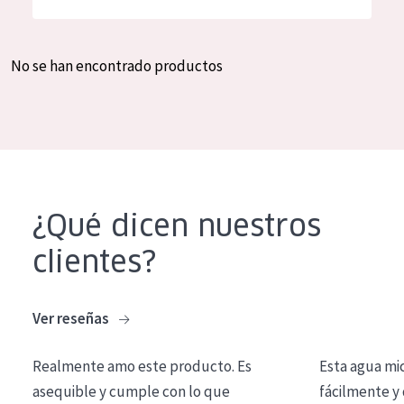
Hidratación y luminosidad
German
Reducción de arrugas
Spanish
No se han encontrado productos
Regeneración
Greek
Firmeza
Piel menopáusica
TIPO DE PRODUCTO
¿Qué dicen nuestros
Crema de día
clientes?
Crema de noche
Crema de ojos
Ver reseñas
Sérum
Realmente amo este producto. Es
Esta agua mi
Limpieza
asequible y cumple con lo que
fácilmente y 