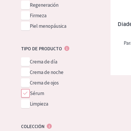
Piel normal y s
Regeneración
German
Piel mixata o g
Firmeza
Spanish
Diad
Piel madura
Piel menopáusica
Greek
Piel expuesta a
Par
Piel menopáus
TIPO DE PRODUCTO
Crema de día
NUESTROS P
Crema de noche
Crema de ojos
Sérum
Limpieza
COLECCIÓN