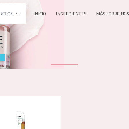
UCTOS
INICIO
INGREDIENTES
MÁS SOBRE NO
todos nues
UCTO
COLECCIÓN
Essentials
he
Lift+
Expert
e Lift+ Botology Sérum de noche
TODO
EDAD
PROD
Todas las edades