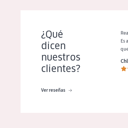
¿Qué
Rea
Es 
dicen
que
nuestros
Chl
clientes?
Ver reseñas