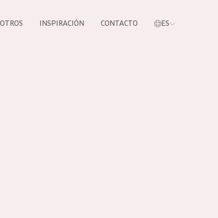
SOTROS
INSPIRACIÓN
CONTACTO
ES
tros productos
S NUESTROS
UCTOS