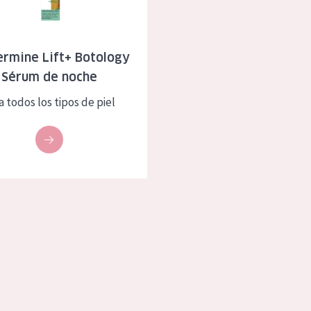
eca
Edad: de 35 a 55
rasa
Piel madura
ermine Lift+ Botology
Sérum de noche
l sol
a todos los tipos de piel
ica
RODUCTOS