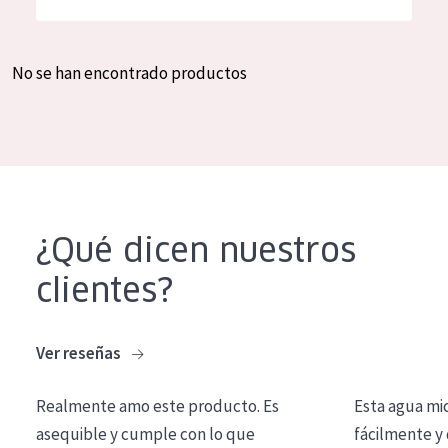
Hidratación y luminosidad
German
Reducción de arrugas
Spanish
No se han encontrado productos
Regeneración
Greek
Firmeza
Piel menopáusica
TIPO DE PRODUCTO
¿Qué dicen nuestros
Crema de día
clientes?
Crema de noche
Crema de ojos
Ver reseñas
Sérum
Realmente amo este producto. Es
Esta agua mi
Limpieza
asequible y cumple con lo que
fácilmente y 