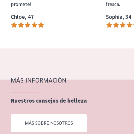
promete!
fresca.
COLECCIÓN
Chloe, 47
Sophia, 34
Essentials
Lift+
Expert
TIPO DE PIEL
Piel sensible
Piel normal y seca
MÁS INFORMACIÓN
Piel mixata o grasa
Nuestros consejos de belleza
Piel madura
Piel expuesta al sol
MÁS SOBRE NOSOTROS
Piel menopáusica