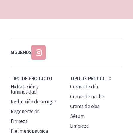
EDAD
Todas las edades
Edad: de 35 a 55
Piel madura
SÍGUENOS
TIPO DE PRODUCTO
TIPO DE PRODUCTO
Hidratación y
Crema de día
luminosidad
Crema de noche
Reducción de arrugas
Crema de ojos
Regeneración
Sérum
Firmeza
Limpieza
Piel menopáusica