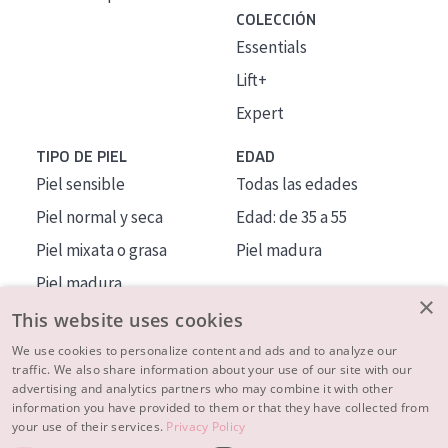
COLECCIÓN
Essentials
Lift+
Expert
TIPO DE PIEL
EDAD
Piel sensible
Todas las edades
Piel normal y seca
Edad: de 35 a 55
Piel mixata o grasa
Piel madura
Piel madura
×
Piel expuesta al sol
This website uses cookies
Piel menopáusica
We use cookies to personalize content and ads and to analyze our
traffic. We also share information about your use of our site with our
advertising and analytics partners who may combine it with other
MÁS SOBRE NOSOTROS
information you have provided to them or that they have collected from
your use of their services.
Privacy Policy
INSPIRACIÓN