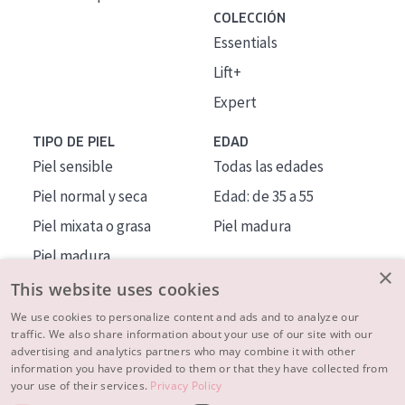
COLECCIÓN
Essentials
Lift+
Expert
TIPO DE PIEL
EDAD
Piel sensible
Todas las edades
Piel normal y seca
Edad: de 35 a 55
Piel mixata o grasa
Piel madura
Piel madura
×
Piel expuesta al sol
This website uses cookies
Piel menopáusica
We use cookies to personalize content and ads and to analyze our
traffic. We also share information about your use of our site with our
advertising and analytics partners who may combine it with other
MÁS SOBRE NOSOTROS
information you have provided to them or that they have collected from
your use of their services.
Privacy Policy
INSPIRACIÓN