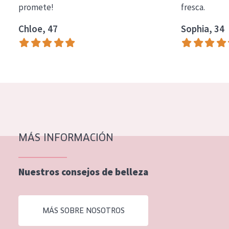
promete!
fresca.
COLECCIÓN
Chloe, 47
Sophia, 34
Essentials
Lift+
Expert
TIPO DE PIEL
Piel sensible
Piel normal y seca
MÁS INFORMACIÓN
Piel mixata o grasa
Nuestros consejos de belleza
Piel madura
Piel expuesta al sol
MÁS SOBRE NOSOTROS
Piel menopáusica