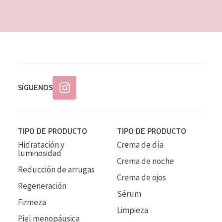
EDAD
Todas las edades
Edad: de 35 a 55
Piel madura
SÍGUENOS
TIPO DE PRODUCTO
TIPO DE PRODUCTO
Hidratación y
Crema de día
luminosidad
Crema de noche
Reducción de arrugas
Crema de ojos
Regeneración
Sérum
Firmeza
Limpieza
Piel menopáusica