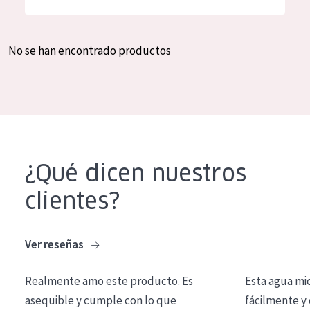
Hidratación y luminosidad
German
Reducción de arrugas
Spanish
No se han encontrado productos
Regeneración
Greek
Firmeza
Piel menopáusica
TIPO DE PRODUCTO
¿Qué dicen nuestros
Crema de día
clientes?
Crema de noche
Crema de ojos
Ver reseñas
Sérum
Realmente amo este producto. Es
Esta agua mi
Limpieza
asequible y cumple con lo que
fácilmente y 