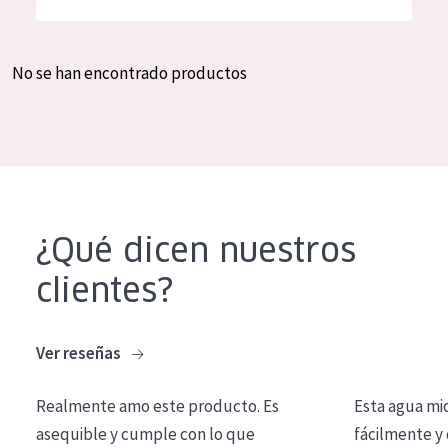
Hidratación y luminosidad
German
Reducción de arrugas
Spanish
No se han encontrado productos
Regeneración
Greek
Firmeza
Piel menopáusica
TIPO DE PRODUCTO
¿Qué dicen nuestros
Crema de día
clientes?
Crema de noche
Crema de ojos
Ver reseñas
Sérum
Realmente amo este producto. Es
Esta agua mi
Limpieza
asequible y cumple con lo que
fácilmente y 