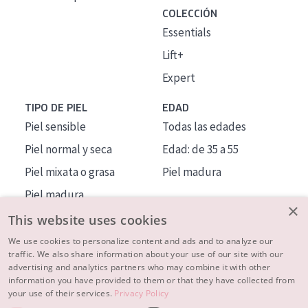
COLECCIÓN
Essentials
Lift+
Expert
TIPO DE PIEL
EDAD
Piel sensible
Todas las edades
Piel normal y seca
Edad: de 35 a 55
Piel mixata o grasa
Piel madura
Piel madura
×
Piel expuesta al sol
This website uses cookies
Piel menopáusica
We use cookies to personalize content and ads and to analyze our
traffic. We also share information about your use of our site with our
advertising and analytics partners who may combine it with other
MÁS SOBRE NOSOTROS
information you have provided to them or that they have collected from
your use of their services.
Privacy Policy
INSPIRACIÓN