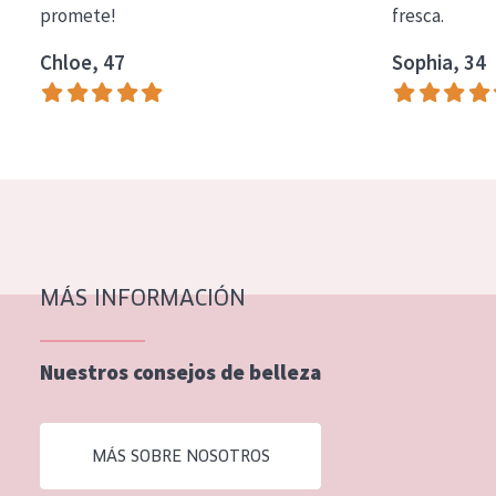
promete!
fresca.
COLECCIÓN
Chloe, 47
Sophia, 34
Essentials
Lift+
Expert
TIPO DE PIEL
Piel sensible
Piel normal y seca
MÁS INFORMACIÓN
Piel mixata o grasa
Nuestros consejos de belleza
Piel madura
Piel expuesta al sol
MÁS SOBRE NOSOTROS
Piel menopáusica