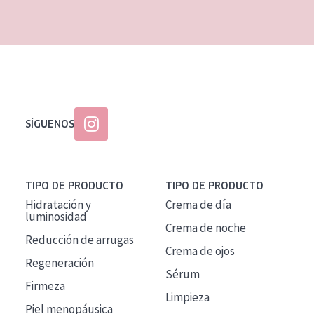
EDAD
Todas las edades
Edad: de 35 a 55
Piel madura
SÍGUENOS
TIPO DE PRODUCTO
TIPO DE PRODUCTO
Hidratación y
Crema de día
luminosidad
Crema de noche
Reducción de arrugas
Crema de ojos
Regeneración
Sérum
Firmeza
Limpieza
Piel menopáusica