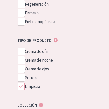
Piel normal y s
Regeneración
German
Piel mixata o g
Firmeza
Spanish
Piel madura
Piel menopáusica
Greek
Piel expuesta a
Piel menopáus
TIPO DE PRODUCTO
Crema de día
NUESTROS P
Crema de noche
Crema de ojos
Sérum
Limpieza
COLECCIÓN