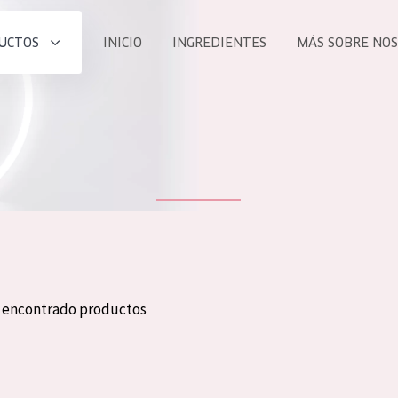
UCTOS
INICIO
INGREDIENTES
MÁS SOBRE NO
todos nues
UCTO
COLECCIÓN
Essentials
he
Lift+
Expert
n encontrado productos
TODO
EDAD
PROD
Todas las edades