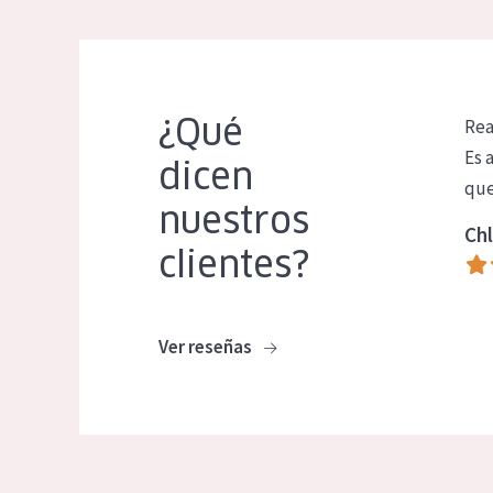
¿Qué
Rea
Es 
dicen
que
nuestros
Chl
clientes?
Ver reseñas