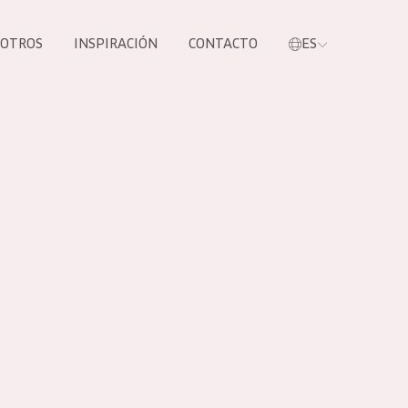
SOTROS
INSPIRACIÓN
CONTACTO
ES
tros productos
S NUESTROS
UCTOS