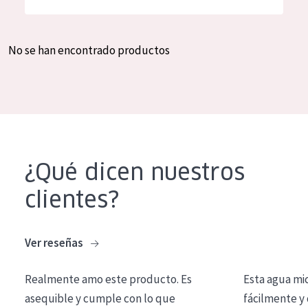
Hidratación y luminosidad
German
Reducción de arrugas
Spanish
No se han encontrado productos
Regeneración
Greek
Firmeza
Piel menopáusica
TIPO DE PRODUCTO
¿Qué dicen nuestros
Crema de día
clientes?
Crema de noche
Crema de ojos
Ver reseñas
Sérum
Realmente amo este producto. Es
Esta agua mi
Limpieza
asequible y cumple con lo que
fácilmente y 