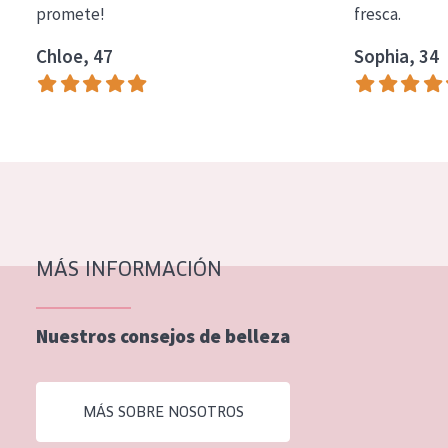
promete!
fresca.
COLECCIÓN
Chloe, 47
Sophia, 34
Essentials
Lift+
Expert
TIPO DE PIEL
Piel sensible
Piel normal y seca
MÁS INFORMACIÓN
Piel mixata o grasa
Nuestros consejos de belleza
Piel madura
Piel expuesta al sol
MÁS SOBRE NOSOTROS
Piel menopáusica