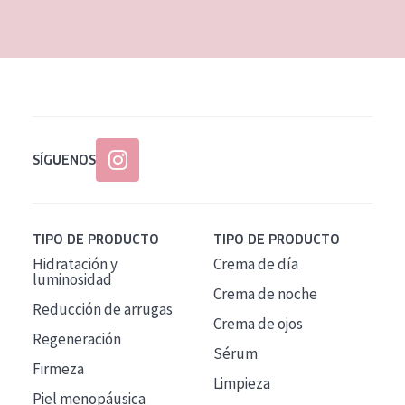
EDAD
Todas las edades
Edad: de 35 a 55
Piel madura
SÍGUENOS
TIPO DE PRODUCTO
TIPO DE PRODUCTO
Hidratación y
Crema de día
luminosidad
Crema de noche
Reducción de arrugas
Crema de ojos
Regeneración
Sérum
Firmeza
Limpieza
Piel menopáusica