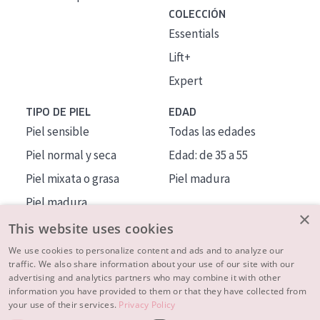
COLECCIÓN
Essentials
Lift+
Expert
TIPO DE PIEL
EDAD
Piel sensible
Todas las edades
Piel normal y seca
Edad: de 35 a 55
Piel mixata o grasa
Piel madura
Piel madura
×
Piel expuesta al sol
This website uses cookies
Piel menopáusica
We use cookies to personalize content and ads and to analyze our
traffic. We also share information about your use of our site with our
advertising and analytics partners who may combine it with other
MÁS SOBRE NOSOTROS
information you have provided to them or that they have collected from
your use of their services.
Privacy Policy
INSPIRACIÓN