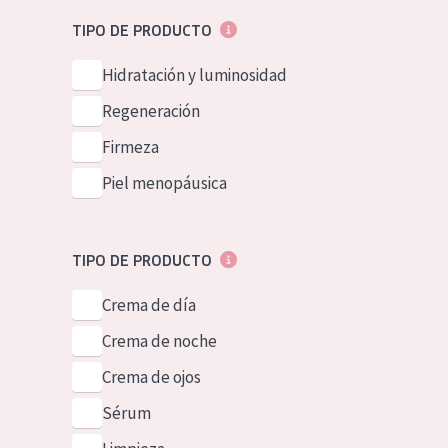
Piel normal y s
German
TIPO DE PRODUCTO
Piel mixata o g
Spanish
Hidratación y luminosidad
Piel madura
Greek
Regeneración
Piel expuesta a
Firmeza
Piel menopáus
Piel menopáusica
NUESTROS P
TIPO DE PRODUCTO
Crema de día
Crema de noche
Crema de ojos
Sérum