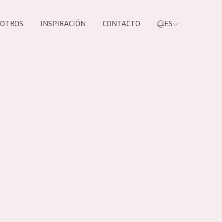
SOTROS
INSPIRACIÓN
CONTACTO
ES
tros productos
S NUESTROS
UCTOS