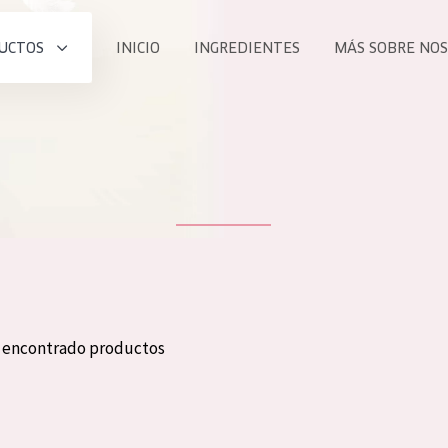
UCTOS
INICIO
INGREDIENTES
MÁS SOBRE NO
todos nues
UCTO
COLECCIÓN
Essentials
he
Lift+
Expert
n encontrado productos
TODO
EDAD
PROD
Todas las edades