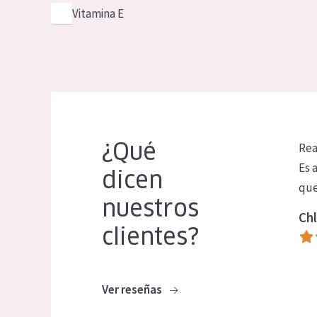
Vitamina E
¿Qué
Rea
Es 
dicen
que
nuestros
Chl
clientes?
Ver reseñas