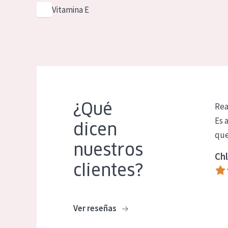
Vitamina E
¿Qué
Rea
Es 
dicen
que
nuestros
Chl
clientes?
Ver reseñas