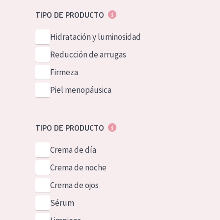
Piel normal y s
German
TIPO DE PRODUCTO
Piel mixata o g
Spanish
Hidratación y luminosidad
Piel madura
Greek
Reducción de arrugas
Piel expuesta a
Firmeza
Piel menopáus
Piel menopáusica
NUESTROS P
TIPO DE PRODUCTO
Crema de día
Crema de noche
Crema de ojos
Sérum