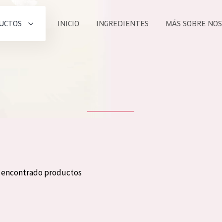
UCTOS
INICIO
INGREDIENTES
MÁS SOBRE NO
todos nues
UCTO
COLECCIÓN
Essentials
he
Lift+
Expert
n encontrado productos
TODO
EDAD
PROD
Todas las edades