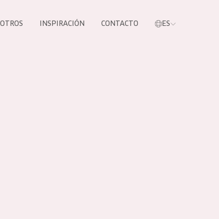
SOTROS
INSPIRACIÓN
CONTACTO
ES
tros productos
S NUESTROS
UCTOS