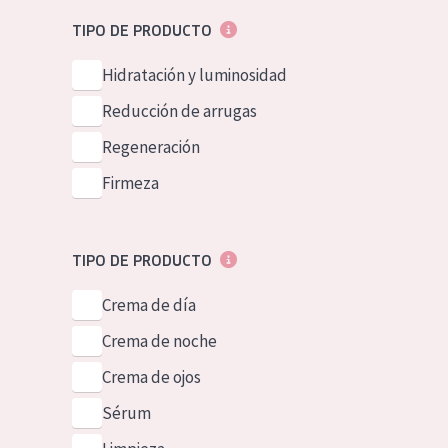
Piel normal y s
German
TIPO DE PRODUCTO
Piel mixata o g
Spanish
Hidratación y luminosidad
Piel madura
Greek
Reducción de arrugas
Piel expuesta a
Regeneración
Piel menopáus
Firmeza
NUESTROS P
TIPO DE PRODUCTO
Crema de día
Crema de noche
Crema de ojos
Sérum