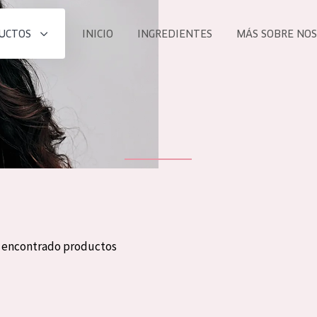
UCTOS
INICIO
INGREDIENTES
MÁS SOBRE NO
todos nues
UCTO
COLECCIÓN
Essentials
he
Lift+
Expert
n encontrado productos
TODO
EDAD
PROD
Todas las edades