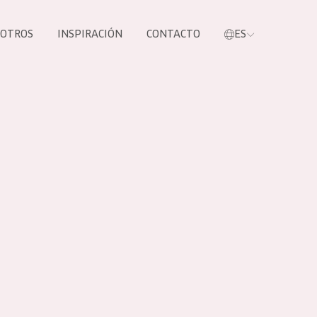
SOTROS
INSPIRACIÓN
CONTACTO
ES
tros productos
S NUESTROS
UCTOS