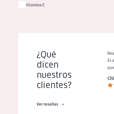
Vitamina E
¿Qué
Rea
Es 
dicen
que
nuestros
Chl
clientes?
Ver reseñas