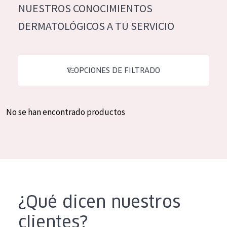
NUESTROS CONOCIMIENTOS
Hidratación y luminosidad
German
DERMATOLÓGICOS A TU SERVICIO
Reducción de arrugas
Spanish
Regeneración
Greek
Firmeza
OPCIONES DE FILTRADO
Piel menopáusica
No se han encontrado productos
TIPO DE PRODUCTO
Crema de día
Crema de noche
Crema de ojos
Sérum
¿Qué dicen nuestros
Limpieza
clientes?