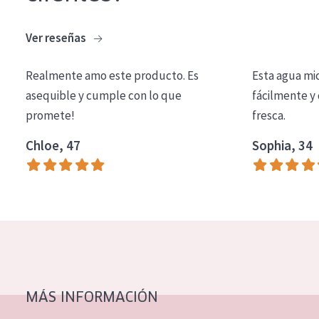
COLECCIÓN
Ver reseñas
Essentials
Lift+
Realmente amo este producto. Es
Esta agua mi
asequible y cumple con lo que
fácilmente y 
Expert
promete!
fresca.
TIPO DE PIEL
Chloe, 47
Sophia, 34
Piel sensible
Piel normal y seca
Piel mixata o grasa
Piel madura
Piel expuesta al sol
Piel menopáusica
MÁS INFORMACIÓN