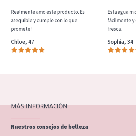
COLECCIÓN
Realmente amo este producto. Es
Esta agua mi
Essentials
asequible y cumple con lo que
fácilmente y 
promete!
fresca.
Lift+
Expert
Chloe, 47
Sophia, 34
TIPO DE PIEL
Piel sensible
Piel normal y seca
Piel mixata o grasa
Piel madura
MÁS INFORMACIÓN
Piel expuesta al sol
Piel menopáusica
Nuestros consejos de belleza