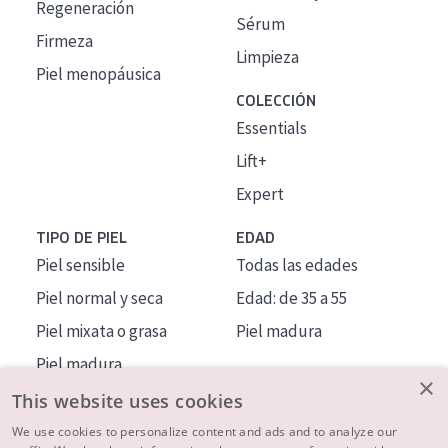
Regeneración
Sérum
Firmeza
Limpieza
Piel menopáusica
COLECCIÓN
Essentials
Lift+
Expert
TIPO DE PIEL
EDAD
Piel sensible
Todas las edades
Piel normal y seca
Edad: de 35 a 55
Piel mixata o grasa
Piel madura
Piel madura
×
Piel expuesta al sol
This website uses cookies
Piel menopáusica
We use cookies to personalize content and ads and to analyze our