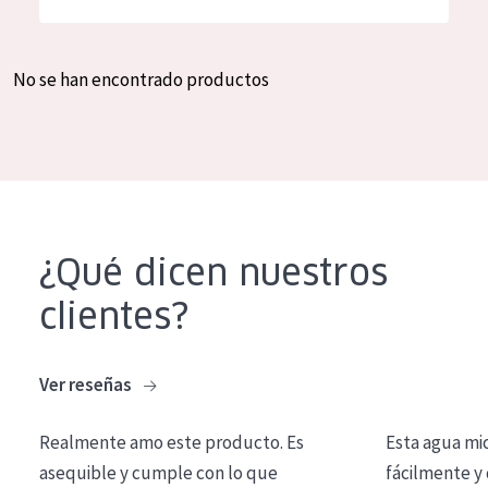
Hidratación y luminosidad
German
Reducción de arrugas
Spanish
No se han encontrado productos
Regeneración
Greek
Firmeza
Piel menopáusica
TIPO DE PRODUCTO
¿Qué dicen nuestros
Crema de día
clientes?
Crema de noche
Crema de ojos
Ver reseñas
Sérum
Realmente amo este producto. Es
Esta agua mi
Limpieza
asequible y cumple con lo que
fácilmente y 