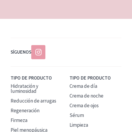
EDAD
Todas las edades
Edad: de 35 a 55
Piel madura
SÍGUENOS
TIPO DE PRODUCTO
TIPO DE PRODUCTO
Hidratación y
Crema de día
luminosidad
Crema de noche
Reducción de arrugas
Crema de ojos
Regeneración
Sérum
Firmeza
Limpieza
Piel menopáusica