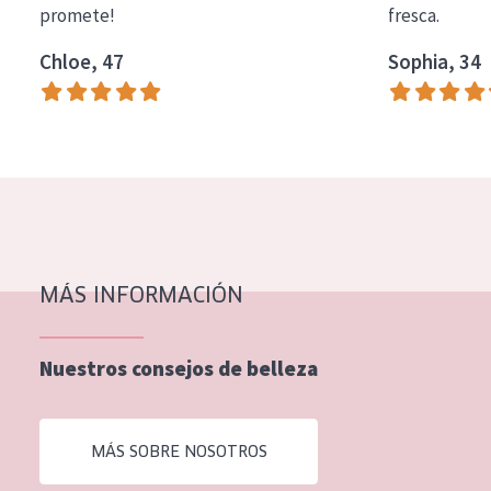
promete!
fresca.
COLECCIÓN
Chloe, 47
Sophia, 34
Essentials
Lift+
Expert
TIPO DE PIEL
Piel sensible
Piel normal y seca
MÁS INFORMACIÓN
Piel mixata o grasa
Nuestros consejos de belleza
Piel madura
Piel expuesta al sol
MÁS SOBRE NOSOTROS
Piel menopáusica