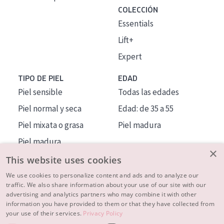
COLECCIÓN
Essentials
Lift+
Expert
TIPO DE PIEL
EDAD
Piel sensible
Todas las edades
Piel normal y seca
Edad: de 35 a 55
Piel mixata o grasa
Piel madura
Piel madura
×
Piel expuesta al sol
This website uses cookies
Piel menopáusica
We use cookies to personalize content and ads and to analyze our
traffic. We also share information about your use of our site with our
advertising and analytics partners who may combine it with other
MÁS SOBRE NOSOTROS
information you have provided to them or that they have collected from
your use of their services.
Privacy Policy
INSPIRACIÓN