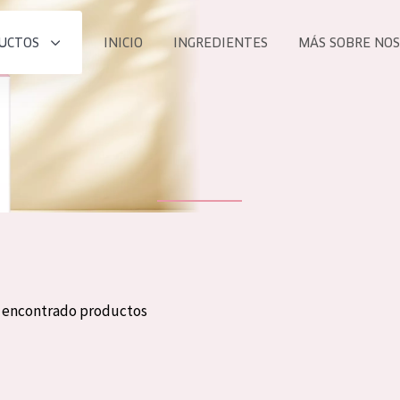
UCTOS
INICIO
INGREDIENTES
MÁS SOBRE NO
todos nues
UCTO
COLECCIÓN
Essentials
he
Lift+
Expert
n encontrado productos
TODO
EDAD
PROD
Todas las edades