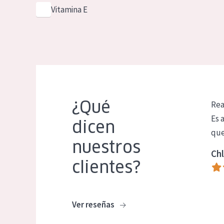
Vitamina E
¿Qué
Rea
Es 
dicen
que
nuestros
Chl
clientes?
Ver reseñas