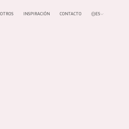
SOTROS
INSPIRACIÓN
CONTACTO
ES
tros productos
S NUESTROS
UCTOS