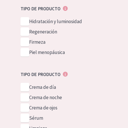
Piel normal y s
German
TIPO DE PRODUCTO
Piel mixata o g
Spanish
Hidratación y luminosidad
Piel madura
Greek
Regeneración
Piel expuesta a
Firmeza
Piel menopáus
Piel menopáusica
NUESTROS P
TIPO DE PRODUCTO
Crema de día
Crema de noche
Crema de ojos
Sérum