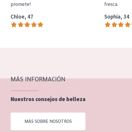
promete!
fresca.
COLECCIÓN
Chloe, 47
Sophia, 34
Essentials
Lift+
Expert
TIPO DE PIEL
Piel sensible
Piel normal y seca
MÁS INFORMACIÓN
Piel mixata o grasa
Nuestros consejos de belleza
Piel madura
Piel expuesta al sol
MÁS SOBRE NOSOTROS
Piel menopáusica