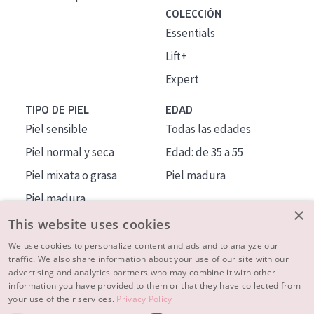
COLECCIÓN
Essentials
Lift+
Expert
TIPO DE PIEL
EDAD
Piel sensible
Todas las edades
Piel normal y seca
Edad: de 35 a 55
Piel mixata o grasa
Piel madura
Piel madura
×
Piel expuesta al sol
This website uses cookies
Piel menopáusica
We use cookies to personalize content and ads and to analyze our
traffic. We also share information about your use of our site with our
advertising and analytics partners who may combine it with other
MÁS SOBRE NOSOTROS
information you have provided to them or that they have collected from
your use of their services.
Privacy Policy
INSPIRACIÓN