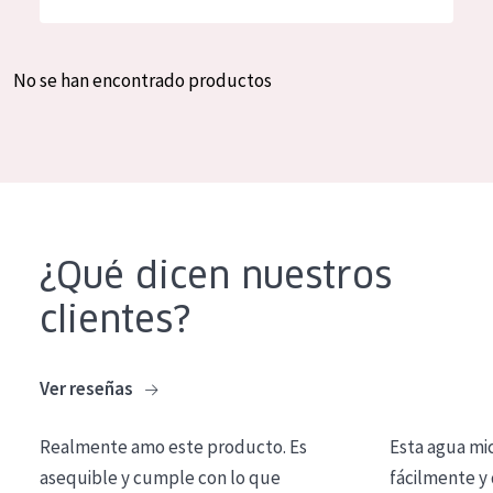
Hidratación y luminosidad
German
Reducción de arrugas
Spanish
No se han encontrado productos
Regeneración
Greek
Firmeza
Piel menopáusica
TIPO DE PRODUCTO
¿Qué dicen nuestros
Crema de día
clientes?
Crema de noche
Crema de ojos
Ver reseñas
Sérum
Realmente amo este producto. Es
Esta agua mi
Limpieza
asequible y cumple con lo que
fácilmente y 