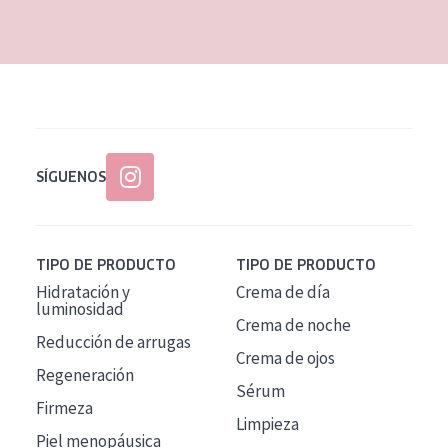
EDAD
Todas las edades
Edad: de 35 a 55
Piel madura
SÍGUENOS
TIPO DE PRODUCTO
TIPO DE PRODUCTO
Hidratación y
Crema de día
luminosidad
Crema de noche
Reducción de arrugas
Crema de ojos
Regeneración
Sérum
Firmeza
Limpieza
Piel menopáusica