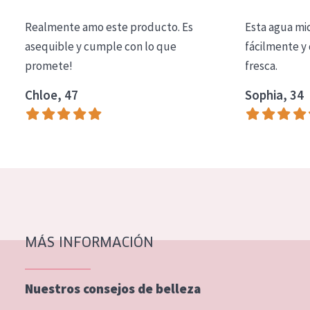
COLECCIÓN
Realmente amo este producto. Es
Esta agua mi
Essentials
asequible y cumple con lo que
fácilmente y 
promete!
fresca.
Lift+
Expert
Chloe, 47
Sophia, 34
TIPO DE PIEL
Piel sensible
Piel normal y seca
Piel mixata o grasa
Piel madura
MÁS INFORMACIÓN
Piel expuesta al sol
Piel menopáusica
Nuestros consejos de belleza