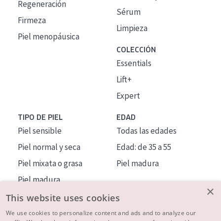
Regeneración
Sérum
Firmeza
Limpieza
Piel menopáusica
COLECCIÓN
Essentials
Lift+
Expert
TIPO DE PIEL
EDAD
Piel sensible
Todas las edades
Piel normal y seca
Edad: de 35 a 55
Piel mixata o grasa
Piel madura
Piel madura
×
Piel expuesta al sol
This website uses cookies
Piel menopáusica
We use cookies to personalize content and ads and to analyze our