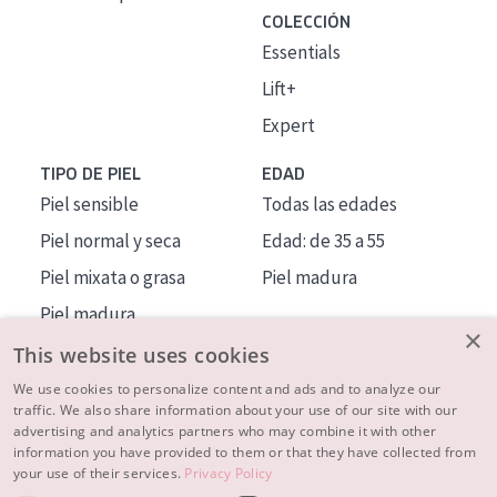
COLECCIÓN
Essentials
Lift+
Expert
TIPO DE PIEL
EDAD
Piel sensible
Todas las edades
Piel normal y seca
Edad: de 35 a 55
Piel mixata o grasa
Piel madura
Piel madura
×
Piel expuesta al sol
This website uses cookies
Piel menopáusica
We use cookies to personalize content and ads and to analyze our
traffic. We also share information about your use of our site with our
advertising and analytics partners who may combine it with other
MÁS SOBRE NOSOTROS
information you have provided to them or that they have collected from
your use of their services.
Privacy Policy
INSPIRACIÓN