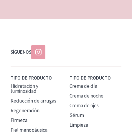
EDAD
Todas las edades
Edad: de 35 a 55
Piel madura
SÍGUENOS
TIPO DE PRODUCTO
TIPO DE PRODUCTO
Hidratación y
Crema de día
luminosidad
Crema de noche
Reducción de arrugas
Crema de ojos
Regeneración
Sérum
Firmeza
Limpieza
Piel menopáusica