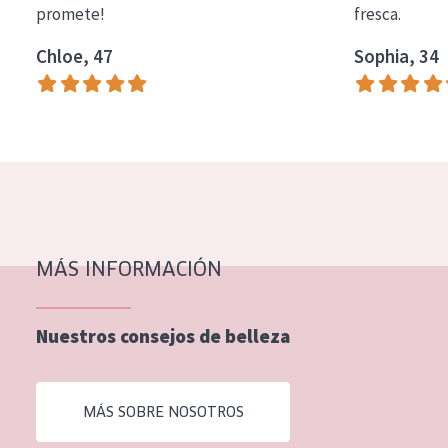
promete!
fresca.
COLECCIÓN
Chloe, 47
Sophia, 34
Essentials
Lift+
Expert
TIPO DE PIEL
Piel sensible
Piel normal y seca
MÁS INFORMACIÓN
Piel mixata o grasa
Nuestros consejos de belleza
Piel madura
Piel expuesta al sol
MÁS SOBRE NOSOTROS
Piel menopáusica