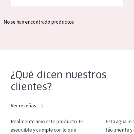
Hidratación y luminosidad
German
Reducción de arrugas
Spanish
No se han encontrado productos
Regeneración
Greek
Firmeza
Piel menopáusica
TIPO DE PRODUCTO
¿Qué dicen nuestros
Crema de día
clientes?
Crema de noche
Crema de ojos
Ver reseñas
Sérum
Realmente amo este producto. Es
Esta agua mi
Limpieza
asequible y cumple con lo que
fácilmente y 