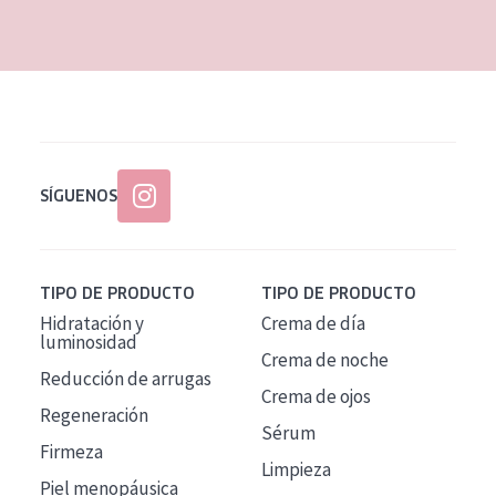
EDAD
Todas las edades
Edad: de 35 a 55
Piel madura
SÍGUENOS
TIPO DE PRODUCTO
TIPO DE PRODUCTO
Hidratación y
Crema de día
luminosidad
Crema de noche
Reducción de arrugas
Crema de ojos
Regeneración
Sérum
Firmeza
Limpieza
Piel menopáusica