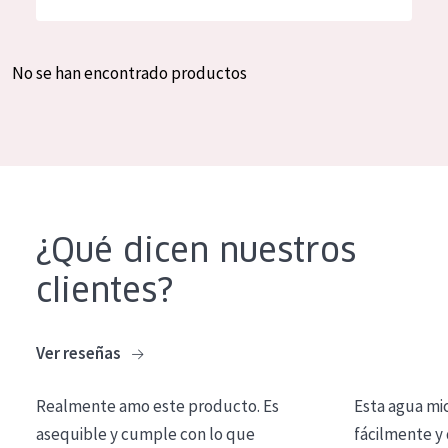
Hidratación y luminosidad
German
Reducción de arrugas
Spanish
No se han encontrado productos
Regeneración
Greek
Firmeza
Piel menopáusica
TIPO DE PRODUCTO
¿Qué dicen nuestros
Crema de día
clientes?
Crema de noche
Crema de ojos
Ver reseñas
Sérum
Realmente amo este producto. Es
Esta agua mi
Limpieza
asequible y cumple con lo que
fácilmente y 