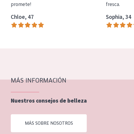
promete!
fresca.
COLECCIÓN
Chloe, 47
Sophia, 34
Essentials
Lift+
Expert
TIPO DE PIEL
Piel sensible
Piel normal y seca
MÁS INFORMACIÓN
Piel mixata o grasa
Nuestros consejos de belleza
Piel madura
Piel expuesta al sol
MÁS SOBRE NOSOTROS
Piel menopáusica