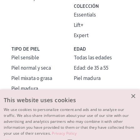
COLECCIÓN
Essentials
Lift+
Expert
TIPO DE PIEL
EDAD
Piel sensible
Todas las edades
Piel normal y seca
Edad: de 35 a 55
Piel mixata o grasa
Piel madura
Piel madura
×
Piel expuesta al sol
This website uses cookies
Piel menopáusica
We use cookies to personalize content and ads and to analyze our
traffic. We also share information about your use of our site with our
advertising and analytics partners who may combine it with other
MÁS SOBRE NOSOTROS
information you have provided to them or that they have collected from
your use of their services.
Privacy Policy
INSPIRACIÓN