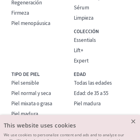
Regeneración
Sérum
Firmeza
Limpieza
Piel menopáusica
COLECCIÓN
Essentials
Lift+
Expert
TIPO DE PIEL
EDAD
Piel sensible
Todas las edades
Piel normal y seca
Edad: de 35 a 55
Piel mixata o grasa
Piel madura
Piel madura
×
Piel expuesta al sol
This website uses cookies
Piel menopáusica
We use cookies to personalize content and ads and to analyze our