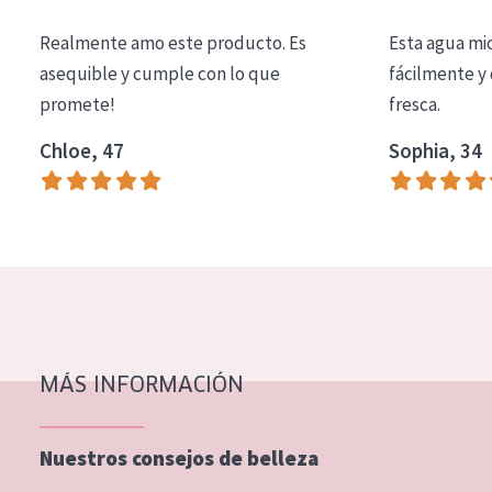
COLECCIÓN
Realmente amo este producto. Es
Esta agua mi
Essentials
asequible y cumple con lo que
fácilmente y 
promete!
fresca.
Lift+
Expert
Chloe, 47
Sophia, 34
TIPO DE PIEL
Piel sensible
Piel normal y seca
Piel mixata o grasa
Piel madura
MÁS INFORMACIÓN
Piel expuesta al sol
Piel menopáusica
Nuestros consejos de belleza