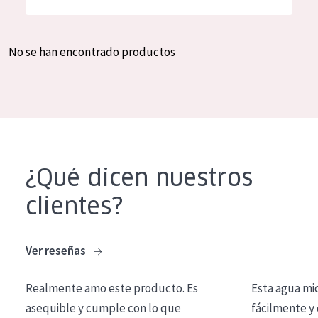
Hidratación y luminosidad
German
Reducción de arrugas
Spanish
No se han encontrado productos
Regeneración
Greek
Firmeza
Piel menopáusica
TIPO DE PRODUCTO
¿Qué dicen nuestros
Crema de día
clientes?
Crema de noche
Crema de ojos
Ver reseñas
Sérum
Realmente amo este producto. Es
Esta agua mi
Limpieza
asequible y cumple con lo que
fácilmente y 