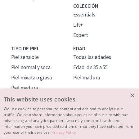
COLECCIÓN
Essentials
Lift+
Expert
TIPO DE PIEL
EDAD
Piel sensible
Todas las edades
Piel normal y seca
Edad: de 35 a 55
Piel mixata o grasa
Piel madura
Piel madura
×
Piel expuesta al sol
This website uses cookies
Piel menopáusica
We use cookies to personalize content and ads and to analyze our
traffic. We also share information about your use of our site with our
advertising and analytics partners who may combine it with other
MÁS SOBRE NOSOTROS
information you have provided to them or that they have collected from
your use of their services.
Privacy Policy
INSPIRACIÓN