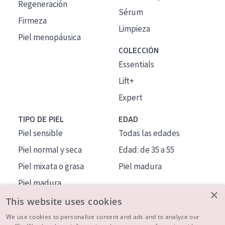
Regeneración
Sérum
Firmeza
Limpieza
Piel menopáusica
COLECCIÓN
Essentials
Lift+
Expert
TIPO DE PIEL
EDAD
Piel sensible
Todas las edades
Piel normal y seca
Edad: de 35 a 55
Piel mixata o grasa
Piel madura
Piel madura
×
Piel expuesta al sol
This website uses cookies
Piel menopáusica
We use cookies to personalize content and ads and to analyze our