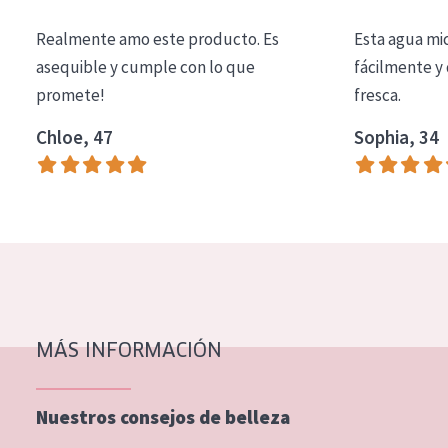
COLECCIÓN
Realmente amo este producto. Es
Esta agua mi
Essentials
asequible y cumple con lo que
fácilmente y 
promete!
fresca.
Lift+
Expert
Chloe, 47
Sophia, 34
TIPO DE PIEL
Piel sensible
Piel normal y seca
Piel mixata o grasa
Piel madura
MÁS INFORMACIÓN
Piel expuesta al sol
Piel menopáusica
Nuestros consejos de belleza