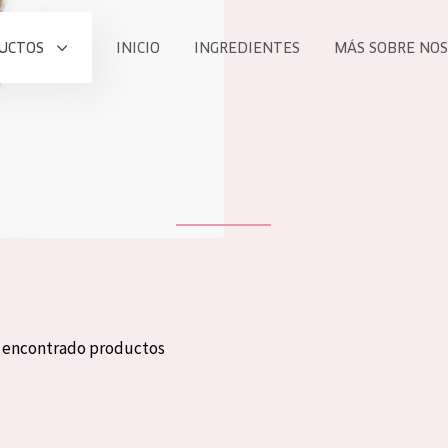
UCTOS
INICIO
INGREDIENTES
MÁS SOBRE NO
todos nues
UCTO
COLECCIÓN
Essentials
he
Lift+
Expert
n encontrado productos
TODO
EDAD
PROD
Todas las edades