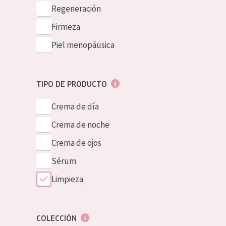
Piel normal y s
Regeneración
German
Piel mixata o g
Firmeza
Spanish
Piel madura
Piel menopáusica
Greek
Piel expuesta a
Piel menopáus
TIPO DE PRODUCTO
Crema de día
NUESTROS P
Crema de noche
Crema de ojos
Sérum
Limpieza
COLECCIÓN