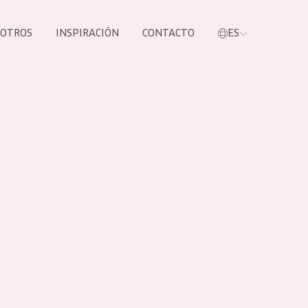
SOTROS
INSPIRACIÓN
CONTACTO
ES
tros productos
S NUESTROS
UCTOS