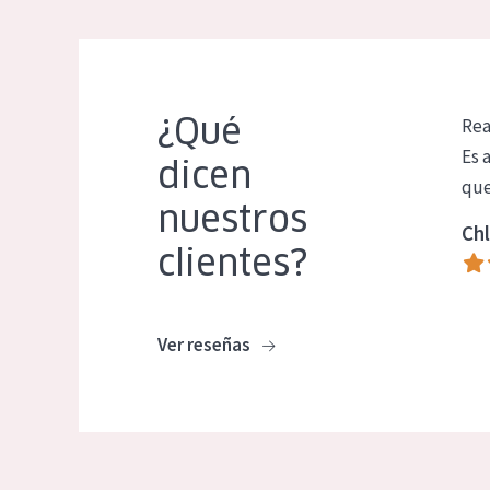
¿Qué
Rea
Es 
dicen
que
nuestros
Chl
clientes?
Ver reseñas