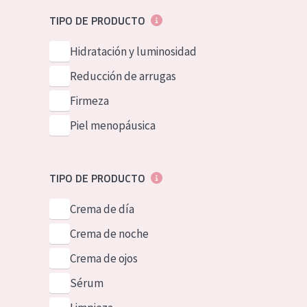
Piel normal y s
German
TIPO DE PRODUCTO
Piel mixata o g
Spanish
Hidratación y luminosidad
Piel madura
Greek
Reducción de arrugas
Piel expuesta a
Firmeza
Piel menopáus
Piel menopáusica
NUESTROS P
TIPO DE PRODUCTO
Crema de día
Crema de noche
Crema de ojos
Sérum