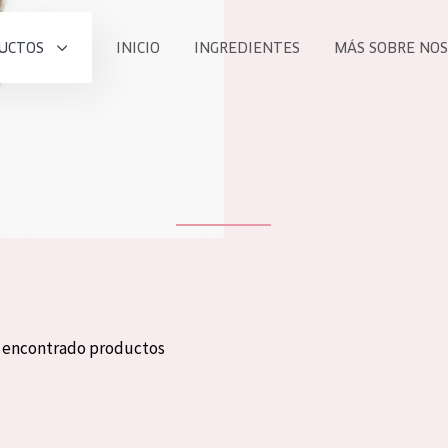
UCTOS
INICIO
INGREDIENTES
MÁS SOBRE NO
todos nues
UCTO
COLECCIÓN
Essentials
he
Lift+
Expert
n encontrado productos
TODO
EDAD
PROD
Todas las edades