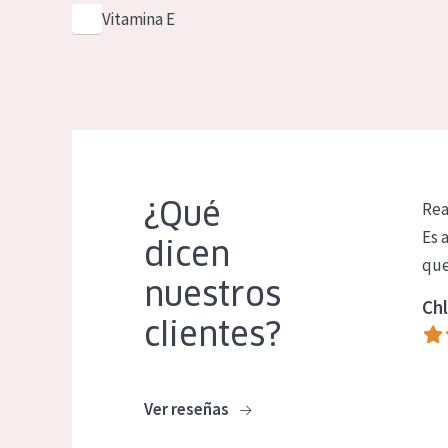
Vitamina E
¿Qué
Rea
Es 
dicen
que
nuestros
Chl
clientes?
Ver reseñas