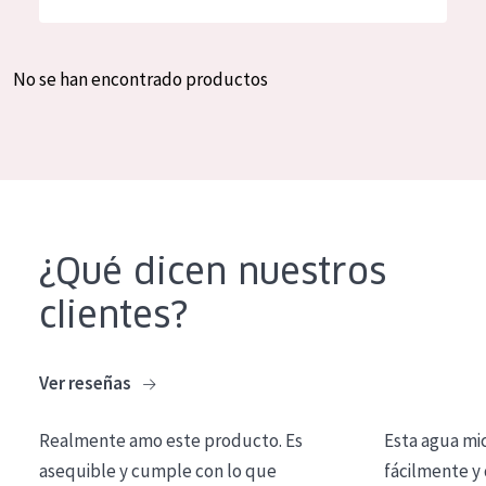
Hidratación y luminosidad
German
Reducción de arrugas
Spanish
No se han encontrado productos
Regeneración
Greek
Firmeza
Piel menopáusica
TIPO DE PRODUCTO
¿Qué dicen nuestros
Crema de día
clientes?
Crema de noche
Crema de ojos
Ver reseñas
Sérum
Realmente amo este producto. Es
Esta agua mi
Limpieza
asequible y cumple con lo que
fácilmente y 