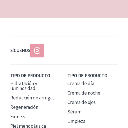
EDAD
Todas las edades
Edad: de 35 a 55
Piel madura
SÍGUENOS
TIPO DE PRODUCTO
TIPO DE PRODUCTO
Hidratación y
Crema de día
luminosidad
Crema de noche
Reducción de arrugas
Crema de ojos
Regeneración
Sérum
Firmeza
Limpieza
Piel menopáusica