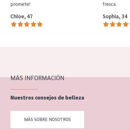
promete!
fresca.
COLECCIÓN
Chloe, 47
Sophia, 34
Essentials
Lift+
Expert
TIPO DE PIEL
Piel sensible
Piel normal y seca
MÁS INFORMACIÓN
Piel mixata o grasa
Nuestros consejos de belleza
Piel madura
Piel expuesta al sol
MÁS SOBRE NOSOTROS
Piel menopáusica