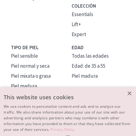
COLECCIÓN
Essentials
Lift+
Expert
TIPO DE PIEL
EDAD
Piel sensible
Todas las edades
Piel normal y seca
Edad: de 35 a 55
Piel mixata o grasa
Piel madura
Piel madura
×
Piel expuesta al sol
This website uses cookies
Piel menopáusica
We use cookies to personalize content and ads and to analyze our
traffic. We also share information about your use of our site with our
advertising and analytics partners who may combine it with other
MÁS SOBRE NOSOTROS
information you have provided to them or that they have collected from
your use of their services.
Privacy Policy
INSPIRACIÓN