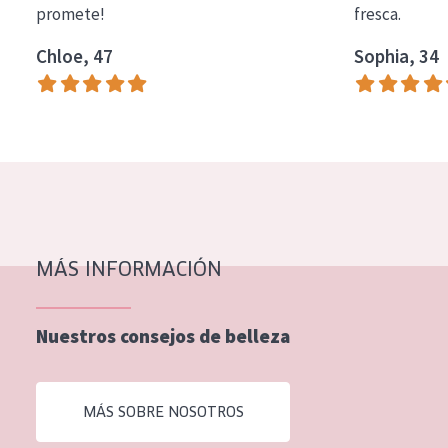
promete!
fresca.
COLECCIÓN
Chloe, 47
Sophia, 34
Essentials
Lift+
Expert
TIPO DE PIEL
Piel sensible
Piel normal y seca
MÁS INFORMACIÓN
Piel mixata o grasa
Nuestros consejos de belleza
Piel madura
Piel expuesta al sol
MÁS SOBRE NOSOTROS
Piel menopáusica