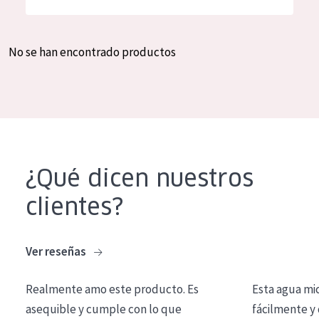
Hidratación y luminosidad
German
Reducción de arrugas
Spanish
No se han encontrado productos
Regeneración
Greek
Firmeza
Piel menopáusica
TIPO DE PRODUCTO
¿Qué dicen nuestros
Crema de día
clientes?
Crema de noche
Crema de ojos
Ver reseñas
Sérum
Realmente amo este producto. Es
Esta agua mi
Limpieza
asequible y cumple con lo que
fácilmente y 