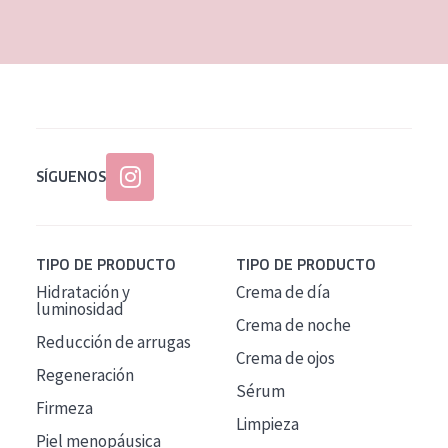
EDAD
Todas las edades
Edad: de 35 a 55
Piel madura
SÍGUENOS
TIPO DE PRODUCTO
TIPO DE PRODUCTO
Hidratación y
Crema de día
luminosidad
Crema de noche
Reducción de arrugas
Crema de ojos
Regeneración
Sérum
Firmeza
Limpieza
Piel menopáusica