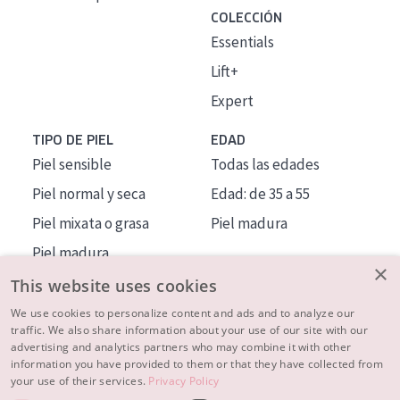
COLECCIÓN
Essentials
Lift+
Expert
TIPO DE PIEL
EDAD
Piel sensible
Todas las edades
Piel normal y seca
Edad: de 35 a 55
Piel mixata o grasa
Piel madura
Piel madura
×
Piel expuesta al sol
This website uses cookies
Piel menopáusica
We use cookies to personalize content and ads and to analyze our
traffic. We also share information about your use of our site with our
advertising and analytics partners who may combine it with other
MÁS SOBRE NOSOTROS
information you have provided to them or that they have collected from
your use of their services.
Privacy Policy
INSPIRACIÓN