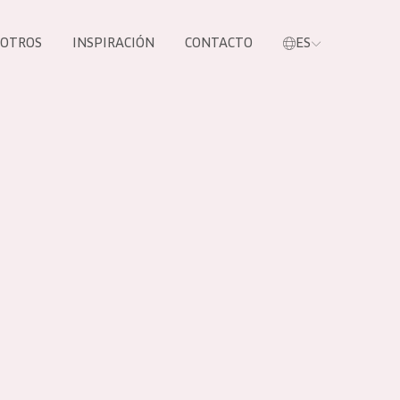
SOTROS
INSPIRACIÓN
CONTACTO
ES
tros productos
S NUESTROS
UCTOS