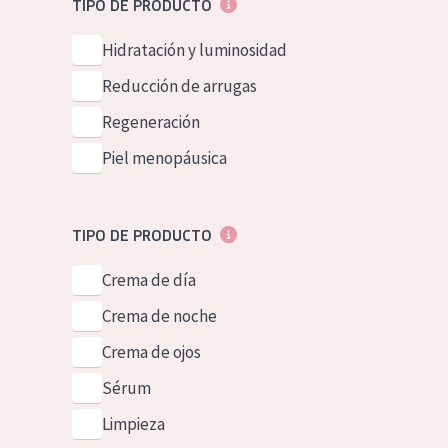
TIPO DE PRODUCTO
Piel normal y s
German
Hidratación y luminosidad
Piel mixata o g
Spanish
Reducción de arrugas
Piel madura
Greek
Regeneración
Piel expuesta a
Piel menopáusica
Piel menopáus
NUESTROS P
TIPO DE PRODUCTO
Crema de día
Crema de noche
Crema de ojos
Sérum
Limpieza