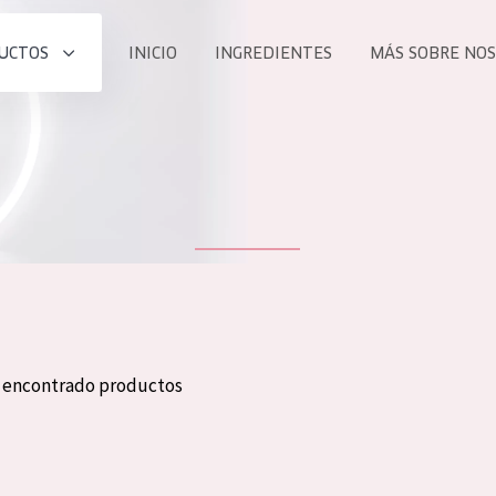
UCTOS
INICIO
INGREDIENTES
MÁS SOBRE NO
todos nues
UCTO
COLECCIÓN
Essentials
he
Lift+
Expert
n encontrado productos
TODO
EDAD
PROD
Todas las edades