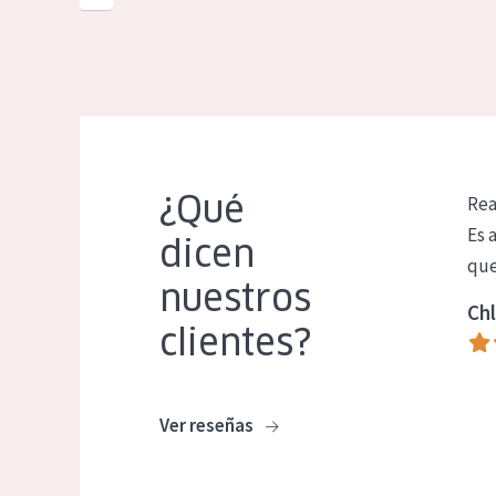
¿Qué
Rea
Es 
dicen
que
nuestros
Chl
clientes?
Ver reseñas